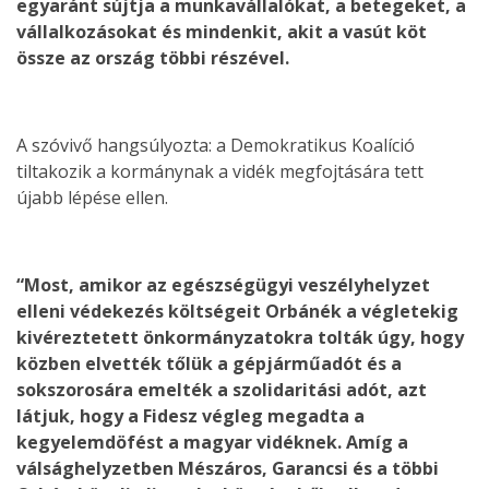
egyaránt sújtja a munkavállalókat, a betegeket, a
vállalkozásokat és mindenkit, akit a vasút köt
össze az ország többi részével.
A szóvivő hangsúlyozta: a Demokratikus Koalíció
tiltakozik a kormánynak a vidék megfojtására tett
újabb lépése ellen.
“Most, amikor az egészségügyi veszélyhelyzet
elleni védekezés költségeit Orbánék a végletekig
kivéreztetett önkormányzatokra tolták úgy, hogy
közben elvették tőlük a gépjárműadót és a
sokszorosára emelték a szolidaritási adót, azt
látjuk, hogy a Fidesz végleg megadta a
kegyelemdöfést a magyar vidéknek. Amíg a
válsághelyzetben Mészáros, Garancsi és a többi