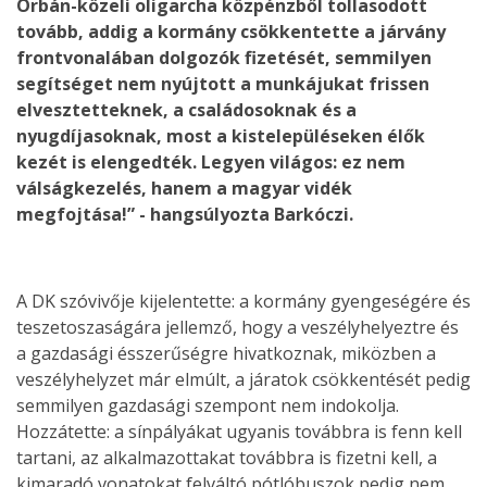
Orbán-közeli oligarcha közpénzből tollasodott
tovább, addig a kormány csökkentette a járvány
frontvonalában dolgozók fizetését, semmilyen
segítséget nem nyújtott a munkájukat frissen
elvesztetteknek, a családosoknak és a
nyugdíjasoknak, most a kistelepüléseken élők
kezét is elengedték. Legyen világos: ez nem
válságkezelés, hanem a magyar vidék
megfojtása!” - hangsúlyozta Barkóczi.
A DK szóvivője kijelentette: a kormány gyengeségére és
teszetoszaságára jellemző, hogy a veszélyhelyeztre és
a gazdasági ésszerűségre hivatkoznak, miközben a
veszélyhelyzet már elmúlt, a járatok csökkentését pedig
semmilyen gazdasági szempont nem indokolja.
Hozzátette: a sínpályákat ugyanis továbbra is fenn kell
tartani, az alkalmazottakat továbbra is fizetni kell, a
kimaradó vonatokat felváltó pótlóbuszok pedig nem