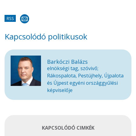
RSS
Kapcsolódó politikusok
Barkóczi Balázs
elnökségi tag, szóvivő;
Rákospalota, Pestújhely, Újpalota
és Újpest egyéni országgyűlési
képviselője
KAPCSOLÓDÓ CIMKÉK