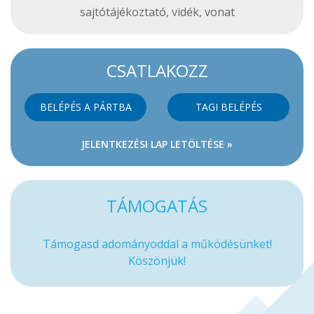
sajtótájékoztató
,
vidék
,
vonat
CSATLAKOZZ
BELÉPÉS A PÁRTBA
TAGI BELÉPÉS
JELENTKEZÉSI LAP LETÖLTÉSE »
TÁMOGATÁS
Támogasd adományoddal a működésünket!
Köszönjük!