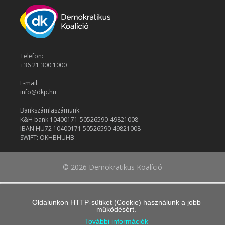
Telefon:
+36 21 300 1000
E-mail:
info@dkp.hu
Bankszámlaszámunk:
K&H bank 10400171-50526590-49821008
IBAN HU72 10400171 50526590 49821008
SWIFT: OKHBHUHB
© 2026 Demokratikus Koalíció
Oldalunkon HTTP-sütiket (Cookie) használunk a jobb
működésért.
További információk