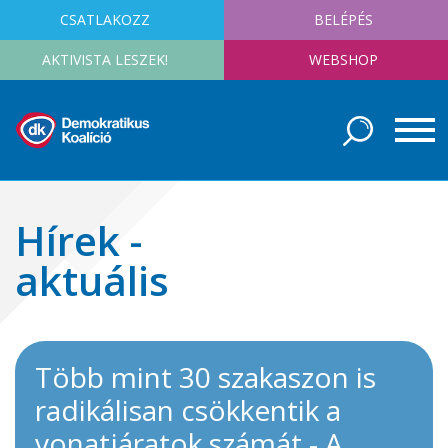
CSATLAKOZZ
BELÉPÉS
AKTIVISTA LESZEK!
WEBSHOP
Hírek -
aktuális
Több mint 30 szakaszon is
radikálisan csökkentik a
vonatjáratok számát - A