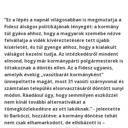
“Ez a lépés a napnál világosabban is megmutatja a
Fidesz álságos politikájának lényegét: a kormány
túl gyáva ahhoz, hogy a magyarok szemébe nézve
felvállalja a vidék kivéreztetésére tett újabb
kísérletét, és túl gyenge ahhoz, hogy a kialakult
válságot kezelni tudja. Az intézkedésről mindent
elmond, hogy már kormánypárti polgármesterek is
tiltakoznak a döntés ellen. Az a Fidesz ugyanis,
amelyik évekig „vasútbarát kormányként”
ünnepeltette magát, most 31 vasúti szárnyvonal és
számtalan település elsorvasztásáról döntött sunyi
módon. Ráadásul úgy, hogy semmilyen eszközzel
nem kínál további alternatívákat a
tömegközlekedésre az ott lakóknak.” - jelentette
ki Barkóczi, hozzátéve: a kormány döntése tehát
nem csak elhamarkodott, de elhibázott is –