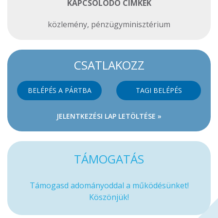
KAPCSOLÓDÓ CIMKÉK
közlemény
,
pénzügyminisztérium
CSATLAKOZZ
BELÉPÉS A PÁRTBA
TAGI BELÉPÉS
JELENTKEZÉSI LAP LETÖLTÉSE »
TÁMOGATÁS
Támogasd adományoddal a működésünket!
Köszönjük!