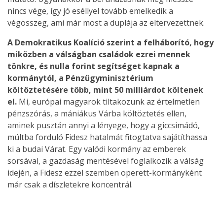
nincs vége, így jó eséllyel tovább emelkedik a
végösszeg, ami már most a duplája az eltervezettnek.
A Demokratikus Koalíció szerint a felháborító, hogy
miközben a válságban családok ezrei mennek
tönkre, és nulla forint segítséget kapnak a
kormánytól, a Pénzügyminisztérium
költöztetésére több, mint 50 milliárdot költenek
el.
Mi, európai magyarok tiltakozunk az értelmetlen
pénzszórás, a mániákus Várba költöztetés ellen,
aminek pusztán annyi a lényege, hogy a giccsimádó,
múltba forduló Fidesz hatalmát fitogtatva sajátíthassa
ki a budai Várat. Egy valódi kormány az emberek
sorsával, a gazdaság mentésével foglalkozik a válság
idején, a Fidesz ezzel szemben operett-kormányként
már csak a díszletekre koncentrál.