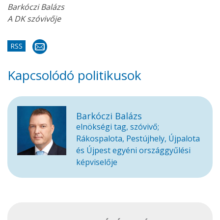
Barkóczi Balázs
A DK szóvivője
RSS
Kapcsolódó politikusok
Barkóczi Balázs
elnökségi tag, szóvivő;
Rákospalota, Pestújhely, Újpalota
és Újpest egyéni országgyűlési
képviselője