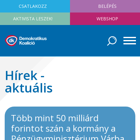
CSATLAKOZZ
BELÉPÉS
AKTIVISTA LESZEK!
WEBSHOP
Hírek -
aktuális
Több mint 50 milliárd
forintot szán a kormány a
Pénzügyminisztérium Várba