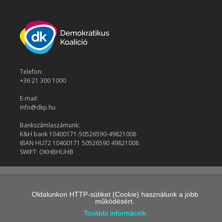
Telefon:
+36 21 300 1000
E-mail:
info@dkp.hu
Bankszámlaszámunk:
K&H bank 10400171-50526590-49821008
IBAN HU72 10400171 50526590 49821008
SWIFT: OKHBHUHB
© 2026 Demokratikus Koalíció
Oldalunkon HTTP-sütiket (Cookie) használunk a jobb
működésért.
További információk