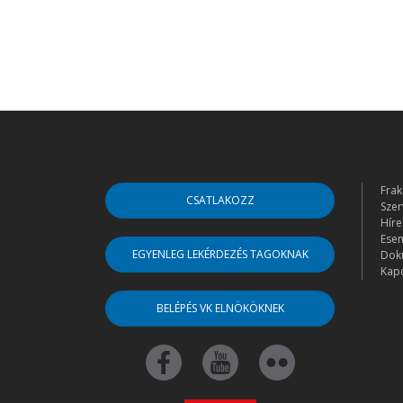
Frak
CSATLAKOZZ
Szer
Híre
Ese
EGYENLEG LEKÉRDEZÉS TAGOKNAK
Dok
Kapc
BELÉPÉS VK ELNÖKÖKNEK