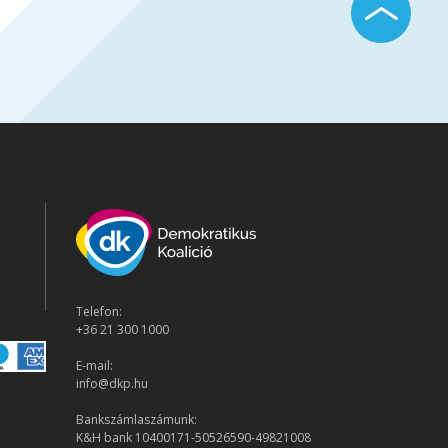
Telefon:
+36 21 300 1000
E-mail:
info@dkp.hu
Bankszámlaszámunk:
K&H bank 10400171-50526590-49821008