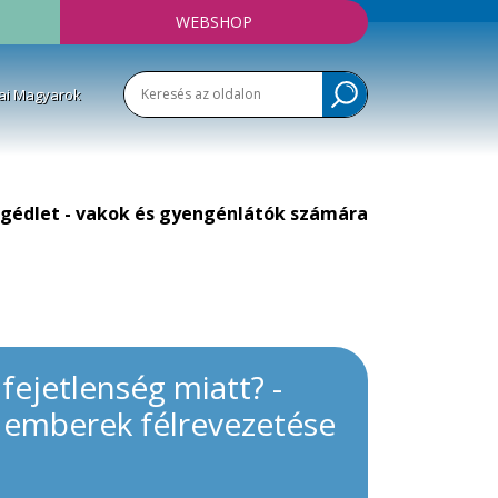
WEBSHOP
ai Magyarok
gédlet - vakok és gyengénlátók számára
fejetlenség miatt? -
z emberek félrevezetése