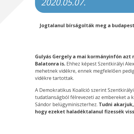
2020.05.07.
Jogtalanul bírságolták meg a budapest
Gulyás Gergely a mai kormányinfón azt 
Balatonra is.
Ehhez képest Szentkirályi Al
mehetnek vidékre, ennek megfelelően pedig 
vidékre tartottak.
A Demokratikus Koalíció szerint Szentkirál
tudatlanságból félrevezeti az embereket a 
Sándor belügyminiszterhez.
Tudni akarjuk
hogy ezeket haladéktalanul fizessék vis