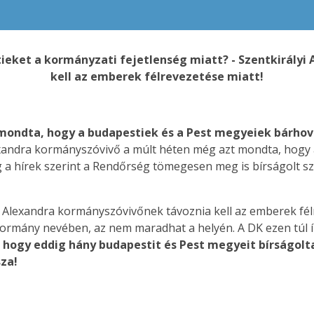
ieket a kormányzati fejetlenség miatt? - Szentkirály
kell az emberek félrevezetése miatt!
mondta, hogy a budapestiek és a Pest megyeiek bárho
exandra kormányszóvivő a múlt héten még azt mondta, hogy
a hírek szerint a Rendőrség tömegesen meg is bírságolt sz
yi Alexandra kormányszóvivőnek távoznia kell az emberek fé
kormány nevében, az nem maradhat a helyén. A DK ezen túl ír
, hogy eddig hány budapestit és Pest megyeit bírságolt
sza!