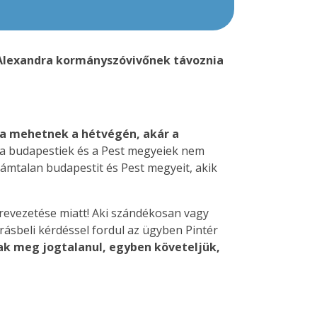
i Alexandra kormányszóvivőnek távoznia
va mehetnek a hétvégén, akár a
 a budapestiek és a Pest megyeiek nem
ámtalan budapestit és Pest megyeit, akik
lrevezetése miatt! Aki szándékosan vagy
ásbeli kérdéssel fordul az ügyben Pintér
ak meg jogtalanul, egyben követeljük,