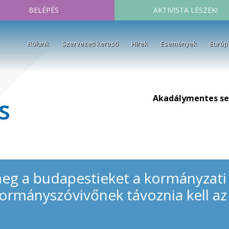
BELÉPÉS
AKTIVISTA LESZEK!
Rólunk
Szervezeti kereső
Hírek
Események
Európ
Akadálymentes se
s
meg a budapestieket a kormányzati 
kormányszóvivőnek távoznia kell a