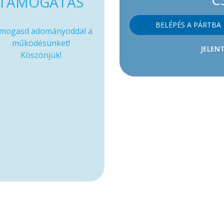
TÁMOGATÁS
BELÉPÉS A PÁRTBA
mogasd adományoddal a
működésünket!
JELENT
Köszönjük!