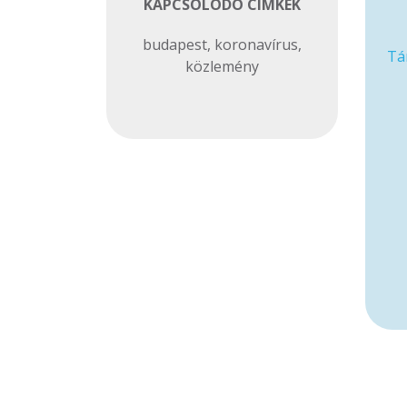
KAPCSOLÓDÓ CIMKÉK
budapest
,
koronavírus
,
Tá
közlemény