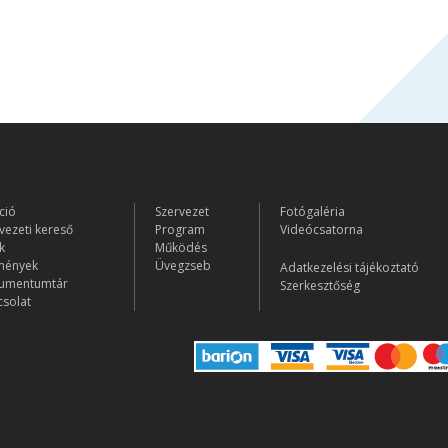
ció
Szervezet
Fotógaléria
vezeti kereső
Program
Videócsatorna
k
Működés
mények
Üvegzseb
Adatkezelési tájékoztató
umentumtár
Szerkesztőség
solat