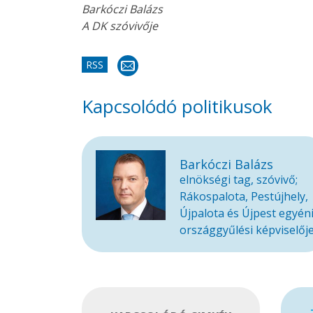
Barkóczi Balázs
A DK szóvivője
RSS
Kapcsolódó politikusok
Barkóczi Balázs
elnökségi tag, szóvivő;
Rákospalota, Pestújhely,
Újpalota és Újpest egyén
országgyűlési képviselőj