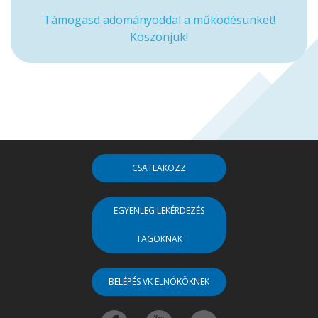
Támogasd adományoddal a működésünket!
Köszönjük!
CSATLAKOZZ
EGYENLEG LEKÉRDEZÉS
TAGOKNAK
BELÉPÉS VK ELNÖKÖKNEK