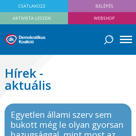
CSATLAKOZZ
BELÉPÉS
AKTIVISTA LESZEK!
WEBSHOP
Hírek -
aktuális
Egyetlen állami szerv sem
bukott még le olyan gyorsan
hazugsággal, mint most az