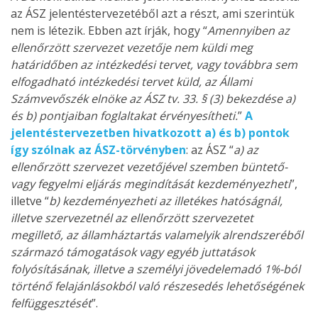
az ÁSZ jelentéstervezetéből azt a részt, ami szerintük
nem is létezik. Ebben azt írják, hogy “
Amennyiben az
ellenőrzött szervezet vezetője nem küldi meg
határidőben az intézkedési tervet, vagy továbbra sem
elfogadható intézkedési tervet küld, az Állami
Számvevőszék elnöke az ÁSZ tv. 33. § (3) bekezdése a)
és b) pontjaiban foglaltakat érvényesítheti.
”
A
jelentéstervezetben hivatkozott a) és b) pontok
így szólnak az ÁSZ-törvényben
: az ÁSZ “
a) az
ellenőrzött szervezet vezetőjével szemben büntető-
vagy fegyelmi eljárás megindítását kezdeményezheti
”,
illetve “
b) kezdeményezheti az illetékes hatóságnál,
illetve szervezetnél az ellenőrzött szervezetet
megillető, az államháztartás valamelyik alrendszeréből
származó támogatások vagy egyéb juttatások
folyósításának, illetve a személyi jövedelemadó 1%-ból
történő felajánlásokból való részesedés lehetőségének
felfüggesztését
”.