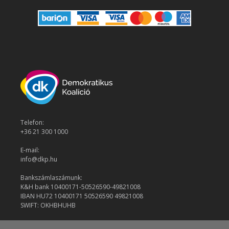
Telefon:
+36 21 300 1000
E-mail:
info@dkp.hu
Bankszámlaszámunk:
K&H bank 10400171-50526590-49821008
IBAN HU72 10400171 50526590 49821008
SWIFT: OKHBHUHB