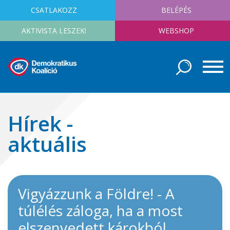
CSATLAKOZZ
BELÉPÉS
AKTIVISTA LESZEK!
WEBSHOP
Hírek -
aktuális
Vigyázzunk a Földre! - A
túlélés záloga, ha a most
elszenvedett károkból