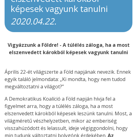
képesek vagyunk tanulni
2020.04.22.
Vigyázzunk a Földre! - A túlélés záloga, ha a most
elszenvedett károkból képesek vagyunk tanulni
Április 22-ét világszerte a Föld napjának nevezik. Ennek
egyik találó jelmondata: „Ki mondta, hogy nem tudod
megváltoztatni a világot?”
A Demokratikus Koalíció a Föld napján hívja fel a
figyelmet arra, hogy a túlélés záloga, ha a most
elszenvedett károkból képesek leszünk tanulni. Most, a
világméretű vészhelyzetben, mikor az emberiség
visszahúzódott és lelassult, ideje végiggondolni, hogy
min tudunk változtatni bolygónk érdekében.
Az