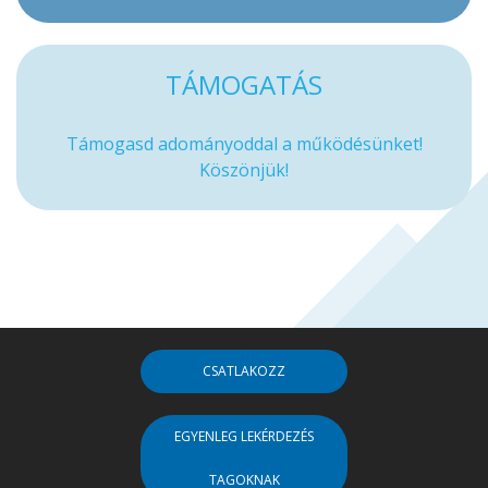
TÁMOGATÁS
Támogasd adományoddal a működésünket!
Köszönjük!
CSATLAKOZZ
EGYENLEG LEKÉRDEZÉS
TAGOKNAK