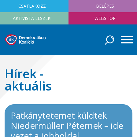
CSATLAKOZZ
BELÉPÉS
AKTIVISTA LESZEK!
WEBSHOP
Hírek -
aktuális
Patkánytetemet küldtek
Niedermüller Péternek – ide
vezet a jobboldal