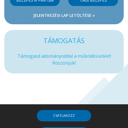
BELÉPÉS A PÁRTBA
TAGI BELÉPÉS
JELENTKEZÉSI LAP LETÖLTÉSE »
TÁMOGATÁS
Támogasd adományoddal a működésünket!
Köszönjük!
CSATLAKOZZ