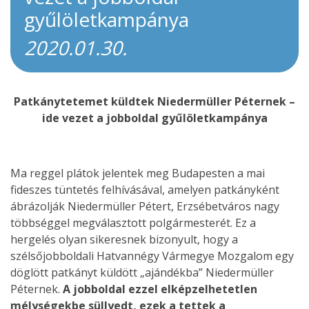
gyűlöletkampánya
2020.01.30.
Patkánytetemet küldtek Niedermüller Péternek –
ide vezet a jobboldal gyűlöletkampánya
Ma reggel plátok jelentek meg Budapesten a mai
fideszes tüntetés felhívásával, amelyen patkányként
ábrázolják Niedermüller Pétert, Erzsébetváros nagy
többséggel megválasztott polgármesterét. Ez a
hergelés olyan sikeresnek bizonyult, hogy a
szélsőjobboldali Hatvannégy Vármegye Mozgalom egy
döglött patkányt küldött „ajándékba” Niedermüller
Péternek.
A jobboldal ezzel elképzelhetetlen
mélységekbe süllyedt, ezek a tettek a