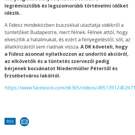
legrémisztőbb és legszomorúbb történelmi időket
idézik.
A Fidesz mindeközben buszokkal utaztatja vidékről a
tüntetőket Budapestre, mert félnek. Félnek attól, hogy
elveszítik a hatalmukat, és ezért a fenyegetéstől, sőt, az
állatkínzástól sem riadnak vissza.
A DK követeli, hogy
a Fidesz azonnal nyilatkozzon az undorító akcióról,
az elkövetők és a tüntetés szervezői pedig
kérjenek bocsánatot Niedermüller Pétertől és
Erzsébetváros lakóitól.
https://www.facebook.com/dk365/videos/4951391245267
RSS