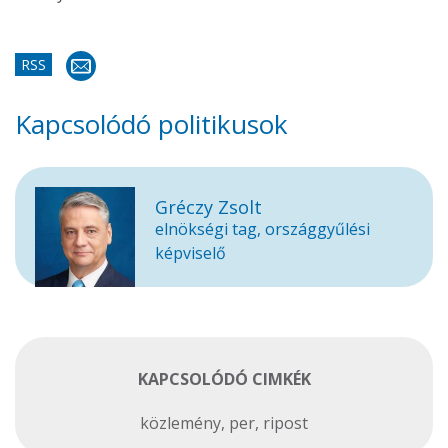
RSS
Kapcsolódó politikusok
Gréczy Zsolt
elnökségi tag, országgyűlési
képviselő
KAPCSOLÓDÓ CIMKÉK
közlemény
,
per
,
ripost