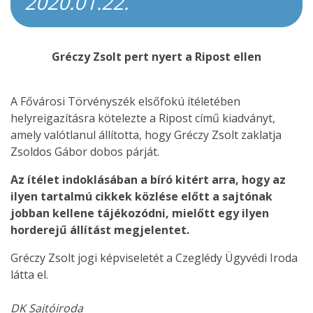
2020.01.22.
Gréczy Zsolt pert nyert a Ripost ellen
A Fővárosi Törvényszék elsőfokú ítéletében
helyreigazításra kötelezte a Ripost című kiadványt,
amely valótlanul állította, hogy Gréczy Zsolt zaklatja
Zsoldos Gábor dobos párját.
Az ítélet indoklásában a bíró kitért arra, hogy az
ilyen tartalmú cikkek közlése előtt a sajtónak
jobban kellene tájékozódni, mielőtt egy ilyen
horderejű állítást megjelentet.
Gréczy Zsolt jogi képviseletét a Czeglédy Ügyvédi Iroda
látta el.
DK Sajtóiroda