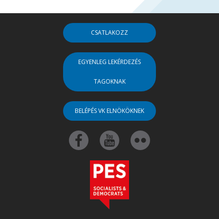
CSATLAKOZZ
EGYENLEG LEKÉRDEZÉS
TAGOKNAK
BELÉPÉS VK ELNÖKÖKNEK