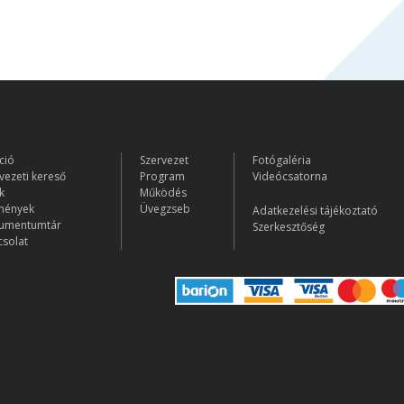
ció
Szervezet
Fotógaléria
vezeti kereső
Program
Videócsatorna
k
Működés
mények
Üvegzseb
Adatkezelési tájékoztató
umentumtár
Szerkesztőség
solat