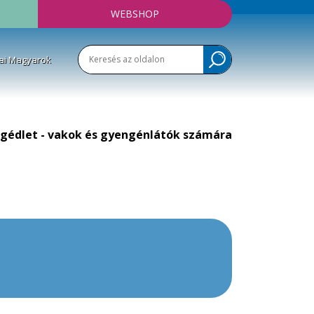
WEBSHOP
ai Magyarok
gédlet - vakok és gyengénlátók számára