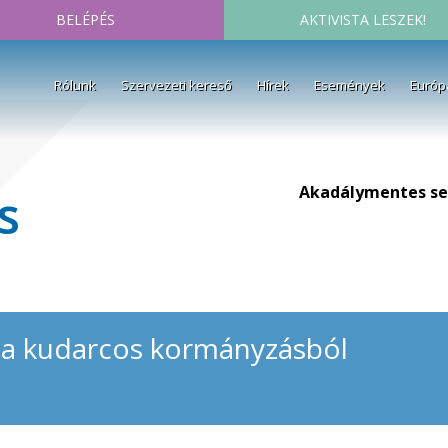
BELÉPÉS
AKTIVISTA LESZEK!
Rólunk
Szervezeti kereső
Hírek
Események
Európ
Akadálymentes se
s
 a kudarcos kormányzásból