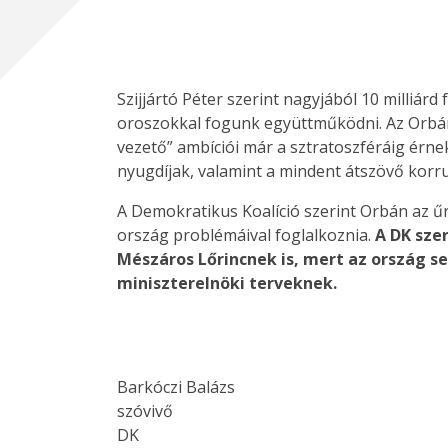
Szijjártó Péter szerint nagyjából 10 milliárd
oroszokkal fogunk együttműködni. Az Orbán-
vezető” ambíciói már a sztratoszféráig érn
nyugdíjak, valamint a mindent átszövő korru
A Demokratikus Koalíció szerint Orbán az ű
ország problémáival foglalkoznia.
A DK sze
Mészáros Lőrincnek is, mert az ország 
miniszterelnöki terveknek.
Barkóczi Balázs
szóvivő
DK