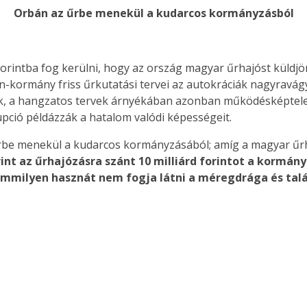
Orbán az űrbe menekül a kudarcos kormányzásból
 forintba fog kerülni, hogy az ország magyar űrhajóst küldjön
kormány friss űrkutatási tervei az autokráciák nagyravágy
ek, a hangzatos tervek árnyékában azonban működésképtele
pció példázzák a hatalom valódi képességeit.
rbe menekül a kudarcos kormányzásából; amíg a magyar űrha
rint az űrhajózásra szánt 10 milliárd forintot a kormán
semmilyen hasznát nem fogja látni a méregdrága és ta