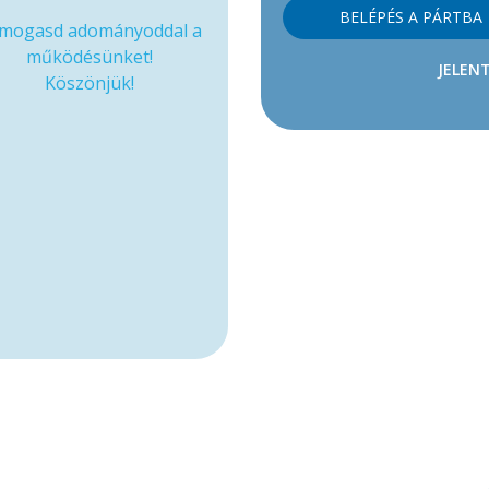
BELÉPÉS A PÁRTBA
mogasd adományoddal a
működésünket!
JELENT
Köszönjük!