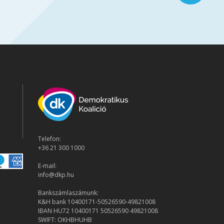
Telefon:
+36 21 300 1000
E-mail:
info@dkp.hu
Bankszámlaszámunk:
K&H bank 10400171-50526590-49821008
IBAN HU72 10400171 50526590 49821008
SWIFT: OKHBHUHB