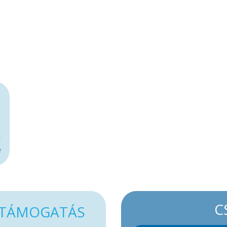
i
e
C
TÁMOGATÁS