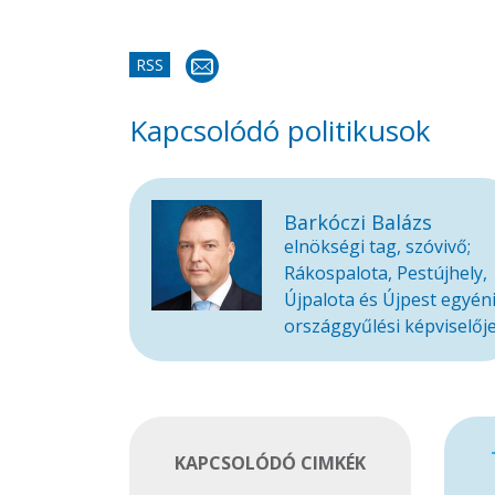
RSS
Kapcsolódó politikusok
Barkóczi Balázs
elnökségi tag, szóvivő;
Rákospalota, Pestújhely,
Újpalota és Újpest egyén
országgyűlési képviselőj
KAPCSOLÓDÓ CIMKÉK