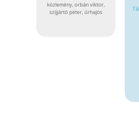
közlemény
,
orbán viktor
,
Tá
szijjártó péter
,
űrhajós