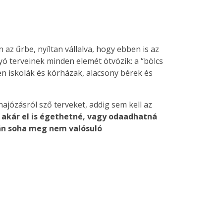
 az űrbe, nyíltan vállalva, hogy ebben is az
ó terveinek minden elemét ötvözik: a “bölcs
n iskolák és kórházak, alacsony bérek és
józásról sző terveket, addig sem kell az
y akár el is égethetné, vagy odaadhatná
lán soha meg nem valósuló