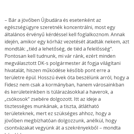
– Bár a jövőben Újbudára és esetenként az
egészségügyre szeretnék koncentrálni, most egy
általános érvényű kérdéssel kell foglalkoznom. Annak
idején, amikor egy kórház vezetését átadták nekem, azt
mondták: „tiéd a lehetőség, de tiéd a felelősség“.
Pontosan kell tudnunk, mi vár ránk, ezért minden
megválasztott DK-s polgármester át fogja világítani
hivatalát, hiszen működése később pont erre a
területre épül. Hosszú évek óta beszélünk arról, hogy a
Fidesz nem csak a kormányban, hanem városainkban
és kerületeinkben is túlárazásokkal a haverok, a
„csókosok“ zsebére dolgozott. Itt az ideje a
tisztességes munkának, a tiszta, átlátható
területeknek, mert ez szükséges ahhoz, hogy a
jövőben megbízhatóan dolgozzunk, anélkül, hogy
csontvázakat vegyünk át a szekrényekből – mondta