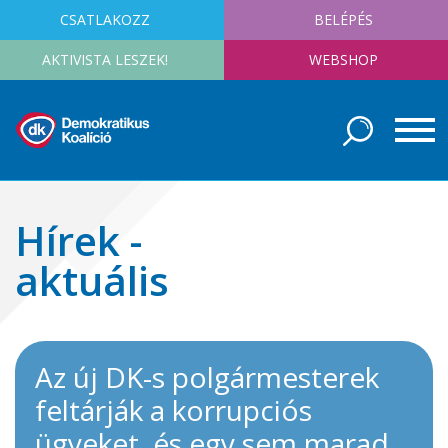
CSATLAKOZZ
BELÉPÉS
AKTIVISTA LESZEK!
WEBSHOP
Hírek -
aktuális
Az új DK-s polgármesterek
feltárják a korrupciós
ügyeket, és egy sem marad