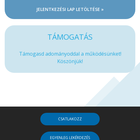
JELENTKEZÉSI LAP LETÖLTÉSE »
TÁMOGATÁS
Támogasd adományoddal a működésünket!
Köszönjük!
CSATLAKOZZ
EGYENLEG LEKÉRDEZÉS