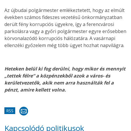
Az újbudai polgármester emlékeztetett, hogy az elmúlt
években számos fideszes vezetésű önkormányzatban
derült fény korrupciós ügyekre, így a ferencvárosi
parkolásra vagy a győri polgármester egyre erősebben
körvonalazódó korrupciós hálózatára. A vasárnapi
ellenzéki győzelem még több ügyet hozhat napvilágra.
Heteken belül ki fog derülni, hogy mikor és mennyit
„tettek félre“ a közpénzekből azok a város- és
kerületvezetők, akik nem arra használták fel a
pénzt, amire kellett volna.
RSS
Kapcsolódó politikusok