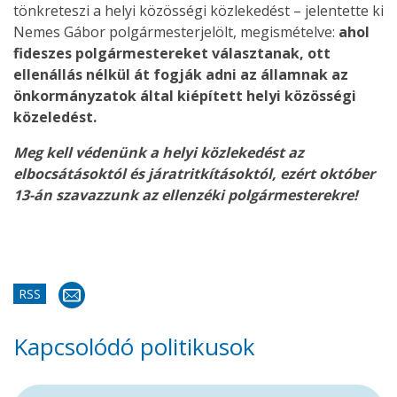
tönkreteszi a helyi közösségi közlekedést – jelentette ki
Nemes Gábor polgármesterjelölt, megismételve:
ahol
fideszes polgármestereket választanak, ott
ellenállás nélkül át fogják adni az államnak az
önkormányzatok által kiépített helyi közösségi
közeledést.
Meg kell védenünk a helyi közlekedést az
elbocsátásoktól és járatritkításoktól, ezért október
13-án szavazzunk az ellenzéki polgármesterekre!
RSS
Kapcsolódó politikusok