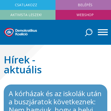
CSATLAKOZZ
BELÉPÉS
AKTIVISTA LESZEK!
WEBSHOP
Hírek -
aktuális
A kórházak és az iskolák után
a buszjáratok következnek:
Nem hagyjuk, hogy a helyi