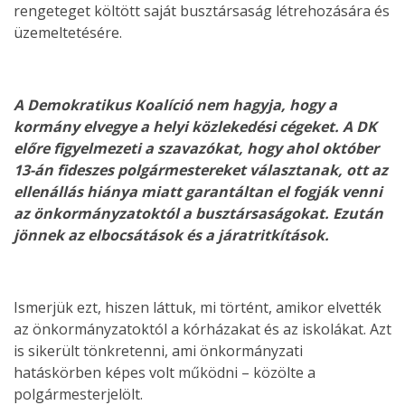
rengeteget költött saját busztársaság létrehozására és
üzemeltetésére.
A Demokratikus Koalíció nem hagyja, hogy a
kormány elvegye a helyi közlekedési cégeket. A DK
előre figyelmezeti a szavazókat, hogy ahol október
13-án fideszes polgármestereket választanak, ott az
ellenállás hiánya miatt garantáltan el fogják venni
az önkormányzatoktól a busztársaságokat. Ezután
jönnek az elbocsátások és a járatritkítások.
Ismerjük ezt, hiszen láttuk, mi történt, amikor elvették
az önkormányzatoktól a kórházakat és az iskolákat. Azt
is sikerült tönkretenni, ami önkormányzati
hatáskörben képes volt működni – közölte a
polgármesterjelölt.