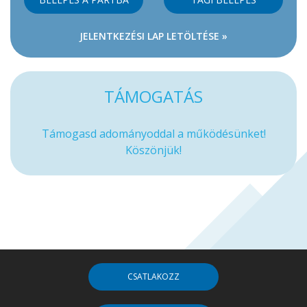
JELENTKEZÉSI LAP LETÖLTÉSE »
TÁMOGATÁS
Támogasd adományoddal a működésünket!
Köszönjük!
CSATLAKOZZ