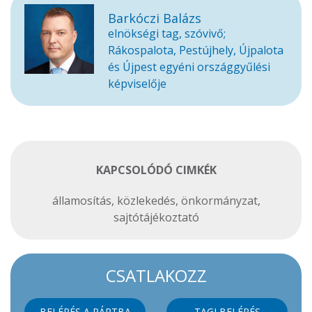
Barkóczi Balázs
elnökségi tag, szóvivő;
Rákospalota, Pestújhely, Újpalota
és Újpest egyéni országgyűlési
képviselője
KAPCSOLÓDÓ CIMKÉK
államosítás
,
közlekedés
,
önkormányzat
,
sajtótájékoztató
CSATLAKOZZ
BELÉPÉS A PÁRTBA
TAGI BELÉPÉS