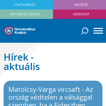
CSATLAKOZZ
BELÉPÉS
AKTIVISTA LESZEK!
WEBSHOP
Hírek -
aktuális
Matolcsy-Varga vircsaft - Az
ország védtelen a válsággal
szemben, ha a Fideszben