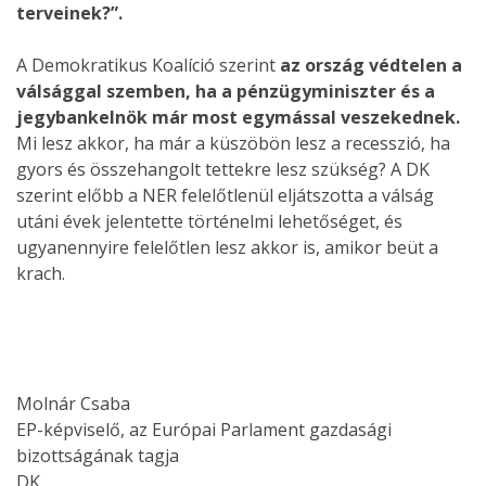
terveinek?”.
A Demokratikus Koalíció szerint
az ország védtelen a
válsággal szemben, ha a pénzügyminiszter és a
jegybankelnök már most egymással veszekednek.
Mi lesz akkor, ha már a küszöbön lesz a recesszió, ha
gyors és összehangolt tettekre lesz szükség? A DK
szerint előbb a NER felelőtlenül eljátszotta a válság
utáni évek jelentette történelmi lehetőséget, és
ugyanennyire felelőtlen lesz akkor is, amikor beüt a
krach.
Molnár Csaba
EP-képviselő, az Európai Parlament gazdasági
bizottságának tagja
DK