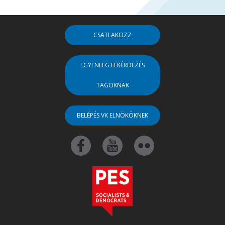
CSATLAKOZZ
EGYENLEG LEKÉRDEZÉS
TAGOKNAK
BELÉPÉS VK ELNÖKÖKNEK