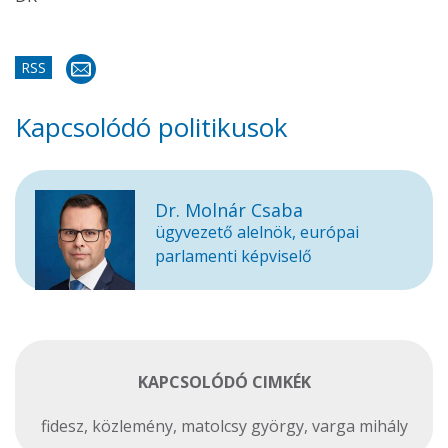
RSS
Kapcsolódó politikusok
Dr. Molnár Csaba
ügyvezető alelnök, európai
parlamenti képviselő
KAPCSOLÓDÓ CIMKÉK
fidesz
,
közlemény
,
matolcsy györgy
,
varga mihály