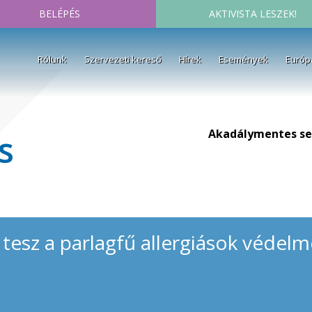
BELÉPÉS
AKTIVISTA LESZEK!
Rólunk
Szervezeti kereső
Hírek
Események
Európ
Akadálymentes se
s
esz a parlagfű allergiások védelm