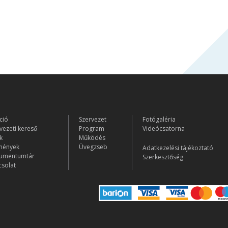
ció
Szervezet
Fotógaléria
vezeti kereső
Program
Videócsatorna
k
Működés
mények
Üvegzseb
Adatkezelési tájékoztató
umentumtár
Szerkesztőség
solat