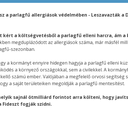
 a parlagfű allergiások védelmében - Leszavazták a D
ot kért a költségvetésből a parlagfű elleni harcra, ám
vekben megduplázódott az allergiások száma, már másfél mill
rlagfű-szezonban.
ogy a kormányt ennyire hidegen hagyja a parlagfű elleni k
űködés a környező országokkal, sem a civilekkel. A kormányhi
kellő számú ember. Valójában a megfelelő orvosi segítség s
 hogy a saját területeiken megoldják a parlagfű mentesítést.
yik sajnál ötmilliárd forintot arra költeni, hogy javít
Fideszt fogják szidni.