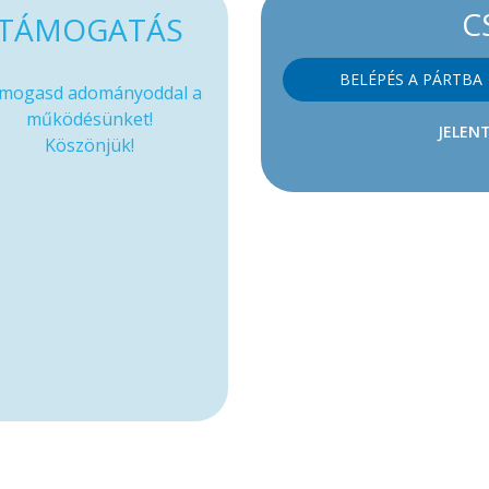
C
TÁMOGATÁS
BELÉPÉS A PÁRTBA
mogasd adományoddal a
működésünket!
JELENT
Köszönjük!