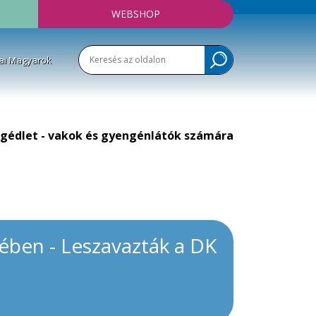
WEBSHOP
ai Magyarok
gédlet - vakok és gyengénlátók számára
ében - Leszavazták a DK