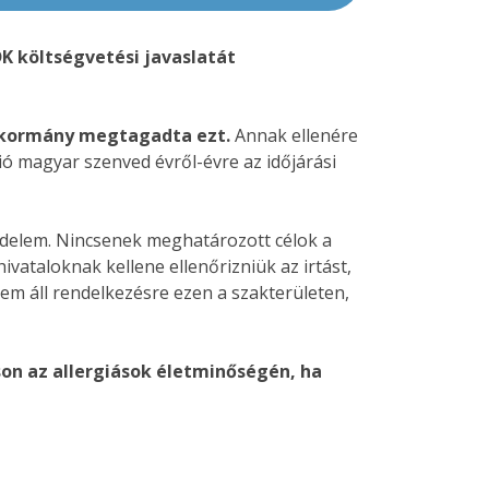
K költségvetési javaslatát
 a kormány megtagadta ezt.
Annak ellenére
ió magyar szenved évről-évre az időjárási
üzdelem. Nincsenek meghatározott célok a
vataloknak kellene ellenőrizniük az irtást,
em áll rendelkezésre ezen a szakterületen,
son az allergiások életminőségén, ha