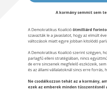
A kormány semmit sem tesz
A Demokratikus Koalíció
ötmilliárd forint
szavazták le a javaslatot, hogy az elmúlt é
változások miatt egyre jobban kitolódó pa
A Demokratikus Koalíció szerint szégyen, h
parlagfű elleni stratégiában, nincs együttm
de erre sincsenek megfelelő eszközeik, sem 
és az állami vállalatoknál sincs erre forrás,
Ne csodálkozzon tehát az a kormány, amel
ezek az emberek minden tüsszentésnél a 