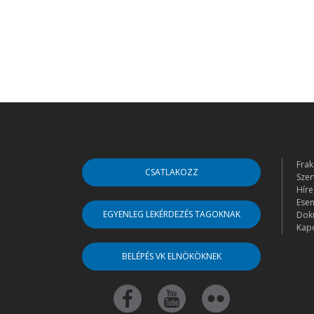
Frak
CSATLAKOZZ
Szer
Híre
Ese
EGYENLEG LEKÉRDEZÉS TAGOKNAK
Dok
Kapc
BELÉPÉS VK ELNÖKÖKNEK