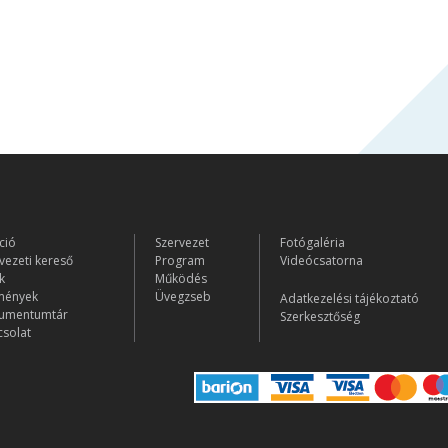
ció
Szervezet
Fotógaléria
vezeti kereső
Program
Videócsatorna
k
Működés
mények
Üvegzseb
Adatkezelési tájékoztató
umentumtár
Szerkesztőség
solat