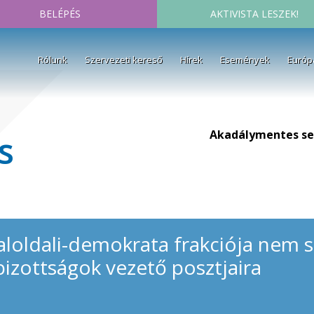
BELÉPÉS
AKTIVISTA LESZEK!
Rólunk
Szervezeti kereső
Hírek
Események
Európ
Akadálymentes se
s
aloldali-demokrata frakciója nem 
bizottságok vezető posztjaira