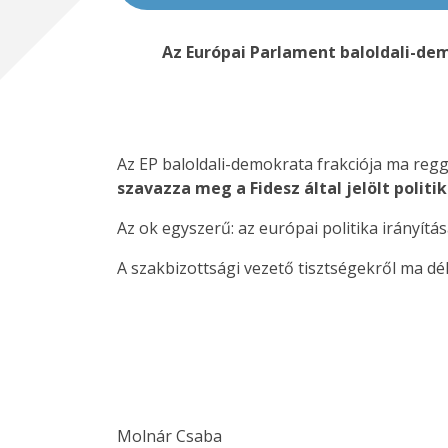
Az Európai Parlament baloldali-dem
Az EP baloldali-demokrata frakciója ma regg
szavazza meg a Fidesz által jelölt polit
Az ok egyszerű: az európai politika irányít
A szakbizottsági vezető tisztségekről ma dé
Molnár Csaba