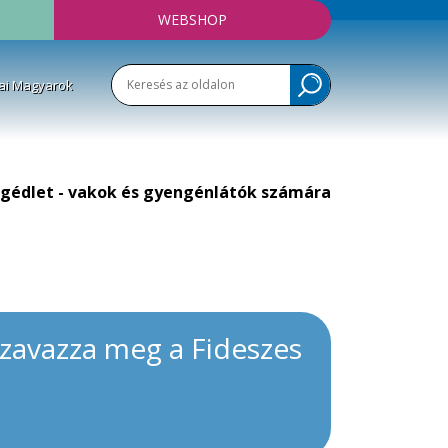
WEBSHOP
ai Magyarok
gédlet - vakok és gyengénlátók számára
szavazza meg a Fideszes