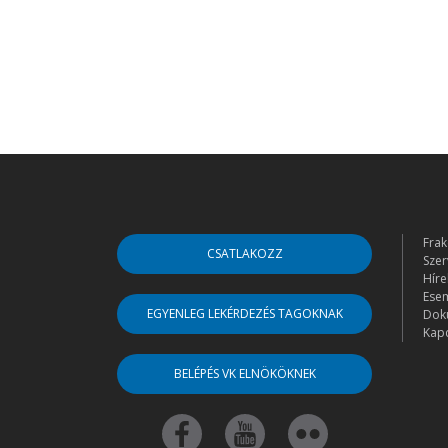
Frak
CSATLAKOZZ
Szer
Híre
Ese
EGYENLEG LEKÉRDEZÉS TAGOKNAK
Dok
Kapc
BELÉPÉS VK ELNÖKÖKNEK