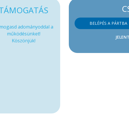
C
TÁMOGATÁS
BELÉPÉS A PÁRTBA
mogasd adományoddal a
működésünket!
JELENT
Köszönjük!