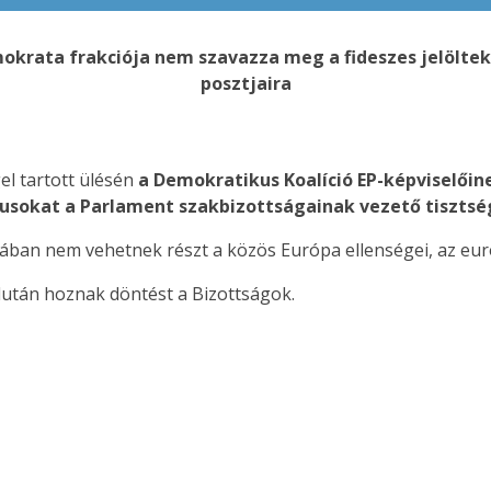
okrata frakciója nem szavazza meg a fideszes jelölte
posztjaira
el tartott ülésén
a Demokratikus Koalíció EP-képviselőin
ikusokat a Parlament szakbizottságainak vezető tisztsé
ásában nem vehetnek részt a közös Európa ellenségei, az eur
lután hoznak döntést a Bizottságok.