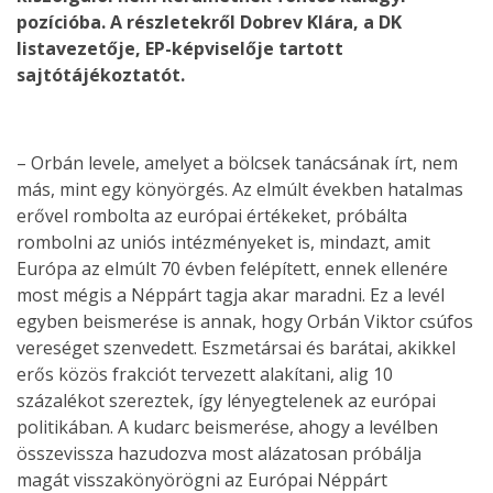
pozícióba. A részletekről Dobrev Klára, a DK
listavezetője, EP-képviselője tartott
sajtótájékoztatót.
– Orbán levele, amelyet a bölcsek tanácsának írt, nem
más, mint egy könyörgés. Az elmúlt években hatalmas
erővel rombolta az európai értékeket, próbálta
rombolni az uniós intézményeket is, mindazt, amit
Európa az elmúlt 70 évben felépített, ennek ellenére
most mégis a Néppárt tagja akar maradni. Ez a levél
egyben beismerése is annak, hogy Orbán Viktor csúfos
vereséget szenvedett. Eszmetársai és barátai, akikkel
erős közös frakciót tervezett alakítani, alig 10
százalékot szereztek, így lényegtelenek az európai
politikában. A kudarc beismerése, ahogy a levélben
összevissza hazudozva most alázatosan próbálja
magát visszakönyörögni az Európai Néppárt