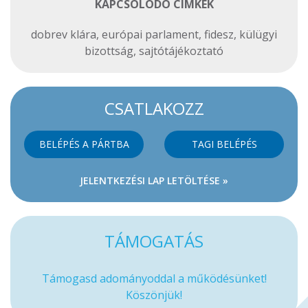
KAPCSOLÓDÓ CIMKÉK
dobrev klára
,
európai parlament
,
fidesz
,
külügyi
bizottság
,
sajtótájékoztató
CSATLAKOZZ
BELÉPÉS A PÁRTBA
TAGI BELÉPÉS
JELENTKEZÉSI LAP LETÖLTÉSE »
TÁMOGATÁS
Támogasd adományoddal a működésünket!
Köszönjük!