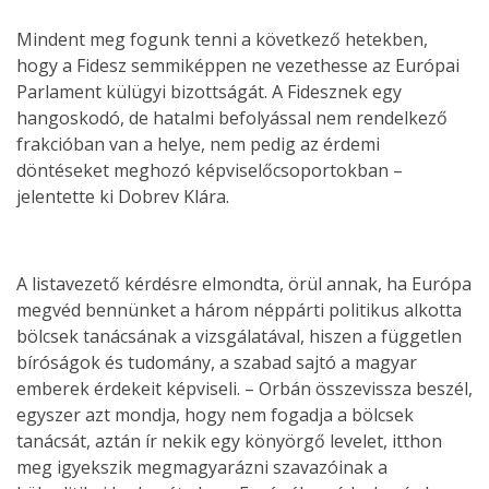
Mindent meg fogunk tenni a következő hetekben,
hogy a Fidesz semmiképpen ne vezethesse az Európai
Parlament külügyi bizottságát. A Fidesznek egy
hangoskodó, de hatalmi befolyással nem rendelkező
frakcióban van a helye, nem pedig az érdemi
döntéseket meghozó képviselőcsoportokban –
jelentette ki Dobrev Klára.
A listavezető kérdésre elmondta, örül annak, ha Európa
megvéd bennünket a három néppárti politikus alkotta
bölcsek tanácsának a vizsgálatával, hiszen a független
bíróságok és tudomány, a szabad sajtó a magyar
emberek érdekeit képviseli. – Orbán összevissza beszél,
egyszer azt mondja, hogy nem fogadja a bölcsek
tanácsát, aztán ír nekik egy könyörgő levelet, itthon
meg igyekszik megmagyarázni szavazóinak a