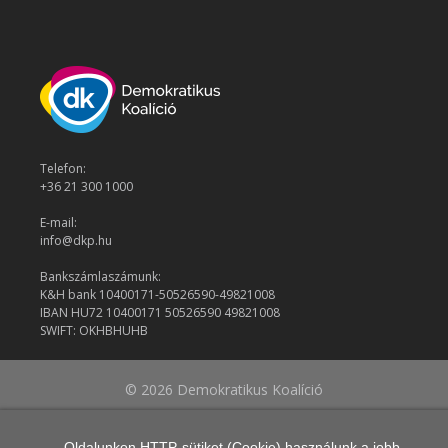
Telefon:
+36 21 300 1000
E-mail:
info@dkp.hu
Bankszámlaszámunk:
K&H bank 10400171-50526590-49821008
IBAN HU72 10400171 50526590 49821008
SWIFT: OKHBHUHB
© 2026 Demokratikus Koalíció
Oldalunkon HTTP-sütiket (Cookie) használunk a jobb