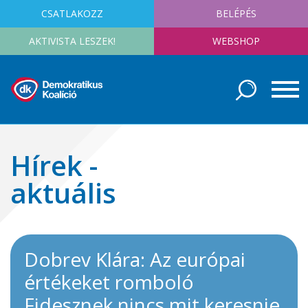
CSATLAKOZZ
BELÉPÉS
AKTIVISTA LESZEK!
WEBSHOP
Hírek -
aktuális
Dobrev Klára: Az európai
értékeket romboló
Fidesznek nincs mit keresnie