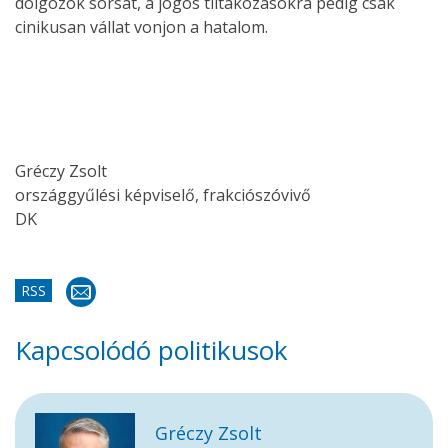
dolgozók sorsát, a jogos tiltakozásokra pedig csak
cinikusan vállat vonjon a hatalom.
Gréczy Zsolt
országgyűlési képviselő, frakciószóvivő
DK
RSS
Kapcsolódó politikusok
Gréczy Zsolt