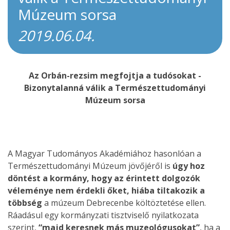
Múzeum sorsa
2019.06.04.
Az Orbán-rezsim megfojtja a tudósokat -
Bizonytalanná válik a Természettudományi
Múzeum sorsa
A Magyar Tudományos Akadémiához hasonlóan a
Természettudományi Múzeum jövőjéről is
úgy hoz
döntést a kormány, hogy az érintett dolgozók
véleménye nem érdekli őket, hiába tiltakozik a
többség
a múzeum Debrecenbe költöztetése ellen.
Ráadásul egy kormányzati tisztviselő nyilatkozata
szerint,
“majd keresnek más muzeológusokat”
, ha a