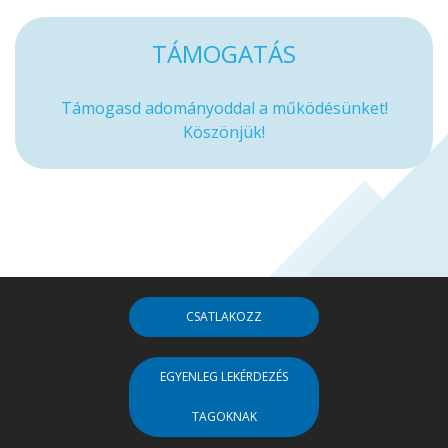
TÁMOGATÁS
Támogasd adományoddal a működésünket!
Köszönjük!
CSATLAKOZZ
EGYENLEG LEKÉRDEZÉS
TAGOKNAK