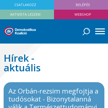
CSATLAKOZZ
BELÉPÉS
AKTIVISTA LESZEK!
WEBSHOP
Hírek -
aktuális
Az Orbán-rezsim megfojtja a
tudósokat - Bizonytalanná
válik a Természettudományi