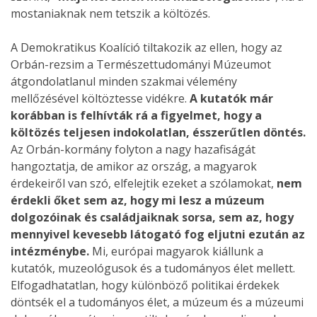
mostaniaknak nem tetszik a költözés.
A Demokratikus Koalíció tiltakozik az ellen, hogy az
Orbán-rezsim a Természettudományi Múzeumot
átgondolatlanul minden szakmai vélemény
mellőzésével költöztesse vidékre.
A kutatók már
korábban is felhívták rá a figyelmet, hogy a
költözés teljesen indokolatlan, ésszerűtlen döntés.
Az Orbán-kormány folyton a nagy hazafiságát
hangoztatja, de amikor az ország, a magyarok
érdekeiről van szó, elfelejtik ezeket a szólamokat,
nem
érdekli őket sem az, hogy mi lesz a múzeum
dolgozóinak és családjaiknak sorsa, sem az, hogy
mennyivel kevesebb látogató fog eljutni ezután az
intézménybe.
Mi, európai magyarok kiállunk a
kutatók, muzeológusok és a tudományos élet mellett.
Elfogadhatatlan, hogy különböző politikai érdekek
döntsék el a tudományos élet, a múzeum és a múzeumi