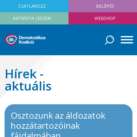
CSATLAKOZZ
BELÉPÉS
AKTIVISTA LESZEK!
WEBSHOP
Hírek -
aktuális
Osztozunk az áldozatok
hozzátartozóinak
fájdalmában