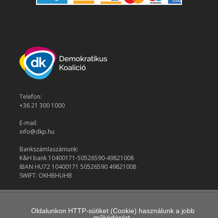
Telefon:
+36 21 300 1000
E-mail:
info@dkp.hu
Bankszámlaszámunk:
K&H bank 10400171-50526590-49821008
IBAN HU72 10400171 50526590 49821008
SWIFT: OKHBHUHB
© 2026 Demokratikus Koalíció
Oldalunkon HTTP-sütiket (Cookie) használunk a jobb
működésért.