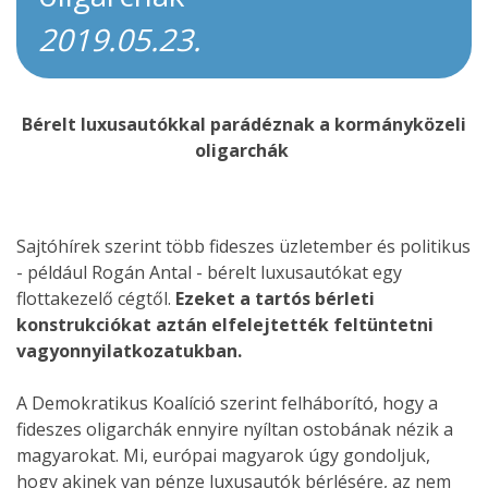
2019.05.23.
Bérelt luxusautókkal parádéznak a kormányközeli
oligarchák
Sajtóhírek szerint több fideszes üzletember és politikus
- például Rogán Antal - bérelt luxusautókat egy
flottakezelő cégtől.
Ezeket a tartós bérleti
konstrukciókat aztán elfelejtették feltüntetni
vagyonnyilatkozatukban.
A Demokratikus Koalíció szerint felháborító, hogy a
fideszes oligarchák ennyire nyíltan ostobának nézik a
magyarokat. Mi, európai magyarok úgy gondoljuk,
hogy akinek van pénze luxusautók bérlésére, az nem