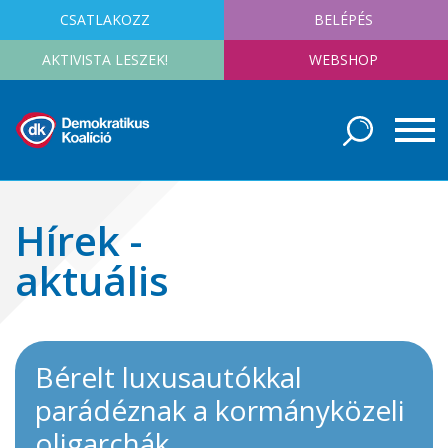
CSATLAKOZZ
BELÉPÉS
AKTIVISTA LESZEK!
WEBSHOP
Hírek -
aktuális
Bérelt luxusautókkal
parádéznak a kormányközeli
oligarchák