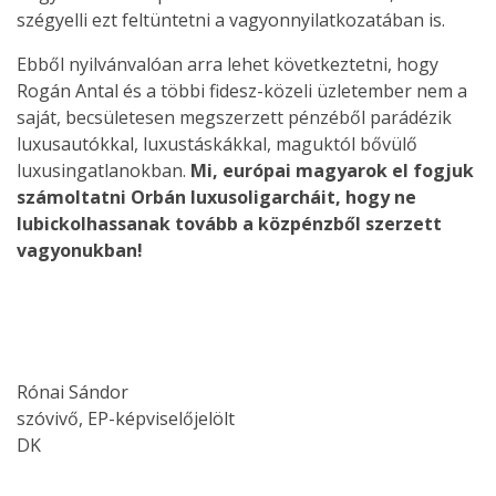
szégyelli ezt feltüntetni a vagyonnyilatkozatában is.
Ebből nyilvánvalóan arra lehet következtetni, hogy
Rogán Antal és a többi fidesz-közeli üzletember nem a
saját, becsületesen megszerzett pénzéből parádézik
luxusautókkal, luxustáskákkal, maguktól bővülő
luxusingatlanokban.
Mi, európai magyarok el fogjuk
számoltatni Orbán luxusoligarcháit, hogy ne
lubickolhassanak tovább a közpénzből szerzett
vagyonukban!
Rónai Sándor
szóvivő, EP-képviselőjelölt
DK