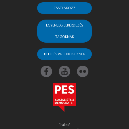
CSATLAKOZZ
EGYENLEG LEKÉRDEZÉS
TAGOKNAK
BELÉPÉS VK ELNÖKÖKNEK
Frakció