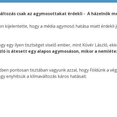
változás csak az agymosottakat érdekli - A házelnök m
n kijelentette, hogy a média agymosó hatása miatt érdekli 
ogy egy ilyen tisztséget viselő ember, mint Kövér László, ek
zló is átesett egy alapos agymosáson, mikor a nemléte
tben pontosan tisztában vagyunk azzal, hogy Földünk a végki
y enyhítsük a klímaváltozás káros hatásait.