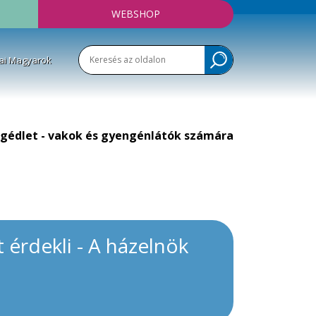
WEBSHOP
ai Magyarok
gédlet - vakok és gyengénlátók számára
 érdekli - A házelnök