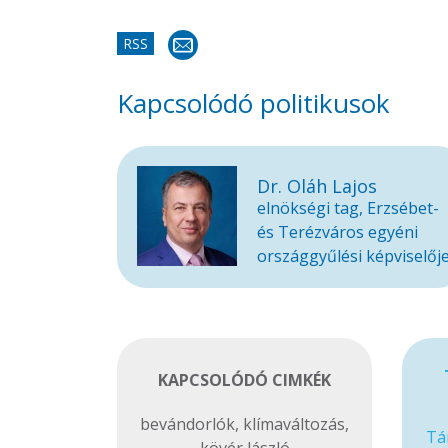
RSS
Kapcsolódó politikusok
Dr. Oláh Lajos
elnökségi tag, Erzsébet-
és Terézváros egyéni
országgyűlési képviselőj
KAPCSOLÓDÓ CIMKÉK
bevándorlók
,
klímaváltozás
,
Tá