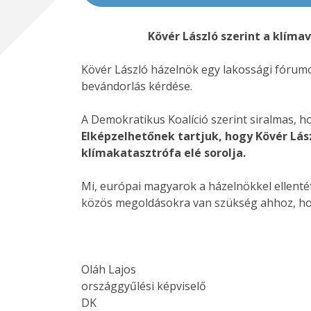
Kövér László szerint a klíma
Kövér László házelnök egy lakossági fórumo
bevándorlás kérdése.
A Demokratikus Koalíció szerint siralmas, h
Elképzelhetőnek tartjuk, hogy Kövér Lás
klímakatasztrófa elé sorolja.
Mi, európai magyarok a házelnökkel ellenté
közös megoldásokra van szükség ahhoz, hog
Oláh Lajos
országgyűlési képviselő
DK