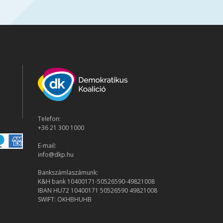
Telefon:
+36 21 300 1000
E-mail:
info@dkp.hu
Bankszámlaszámunk:
K&H bank 10400171-50526590-49821008
IBAN HU72 10400171 50526590 49821008
SWIFT: OKHBHUHB