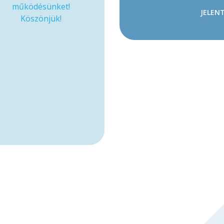
működésünket!
JELENT
Köszönjük!