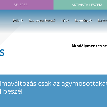
BELÉPÉS
AKTIVISTA LESZEK!
Rólunk
Szervezeti kereső
Hírek
Események
Európ
Akadálymentes se
s
klímaváltozás csak az agymosottakat
l beszél