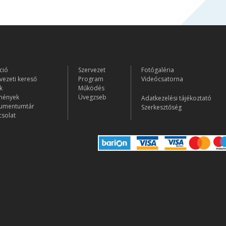
ció
Szervezet
Fotógaléria
vezeti kereső
Program
Videócsatorna
k
Működés
mények
Üvegzseb
Adatkezelési tájékoztató
umentumtár
Szerkesztőség
solat