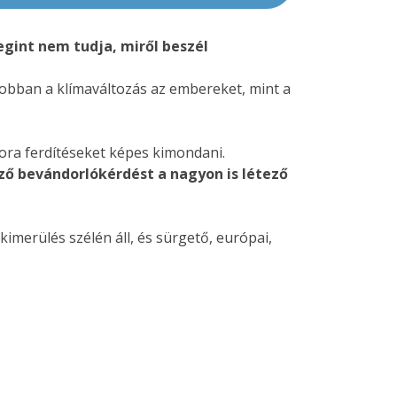
egint nem tudja, miről beszél
jobban a klímaváltozás az embereket, mint a
kora ferdítéseket képes kimondani.
ző bevándorlókérdést a nagyon is létező
merülés szélén áll, és sürgető, európai,