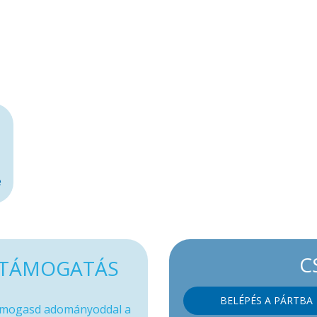
e
C
TÁMOGATÁS
BELÉPÉS A PÁRTBA
mogasd adományoddal a