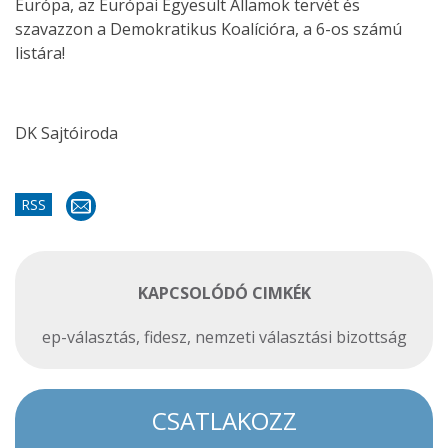
Európa, az Európai Egyesült Államok tervét és
szavazzon a Demokratikus Koalícióra, a 6-os számú
listára!
DK Sajtóiroda
RSS
KAPCSOLÓDÓ CIMKÉK
ep-választás
,
fidesz
,
nemzeti választási bizottság
CSATLAKOZZ