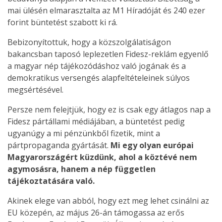
mai ülésén elmarasztalta az M1 Híradóját és 240 ezer
forint büntetést szabott ki rá.
Bebizonyítottuk, hogy a közszolgálatiságon
bakancsban taposó leplezetlen Fidesz-reklám egyenlő
a magyar nép tájékozódáshoz való jogának és a
demokratikus versengés alapfeltételeinek súlyos
megsértésével.
Persze nem felejtjük, hogy ez is csak egy átlagos nap a
Fidesz pártállami médiájában, a büntetést pedig
ugyanúgy a mi pénzünkből fizetik, mint a
pártpropaganda gyártását.
Mi egy olyan európai
Magyarországért küzdünk, ahol a köztévé nem
agymosásra, hanem a nép független
tájékoztatására való.
Akinek elege van abból, hogy ezt meg lehet csinálni az
EU közepén, az május 26-án támogassa az erős