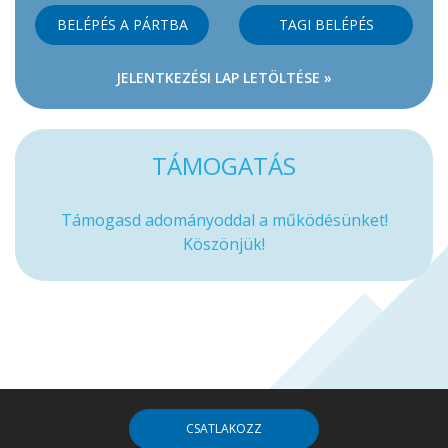
BELÉPÉS A PÁRTBA
TAGI BELÉPÉS
JELENTKEZÉSI LAP LETÖLTÉSE »
TÁMOGATÁS
Támogasd adományoddal a működésünket!
Köszönjük!
CSATLAKOZZ