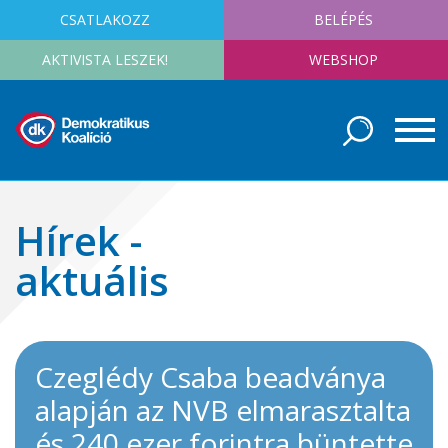
CSATLAKOZZ
BELÉPÉS
AKTIVISTA LESZEK!
WEBSHOP
Hírek -
aktuális
Czeglédy Csaba beadványa
alapján az NVB elmarasztalta
és 240 ezer forintra büntette