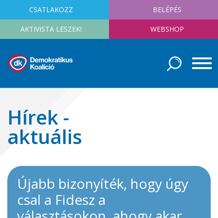
CSATLAKOZZ
BELÉPÉS
AKTIVISTA LESZEK!
WEBSHOP
Hírek -
aktuális
Újabb bizonyíték, hogy úgy
csal a Fidesz a
választásokon, ahogy akar