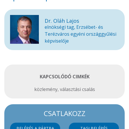
Dr. Oláh Lajos
elnökségi tag, Erzsébet- és
Terézváros egyéni országgyűlési
képviselője
KAPCSOLÓDÓ CIMKÉK
közlemény
,
választási csalás
CSATLAKOZZ
BELÉPÉS A PÁRTBA
TAGI BELÉPÉS