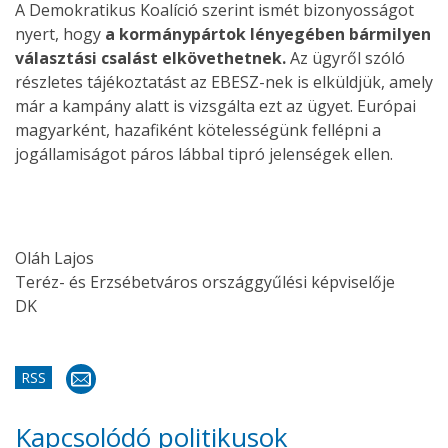
A Demokratikus Koalíció szerint ismét bizonyosságot
nyert, hogy
a kormánypártok lényegében bármilyen
választási csalást elkövethetnek.
Az ügyről szóló
részletes tájékoztatást az EBESZ-nek is elküldjük, amely
már a kampány alatt is vizsgálta ezt az ügyet. Európai
magyarként, hazafiként kötelességünk fellépni a
jogállamiságot páros lábbal tipró jelenségek ellen.
Oláh Lajos
Teréz- és Erzsébetváros országgyűlési képviselője
DK
RSS
Kapcsolódó politikusok