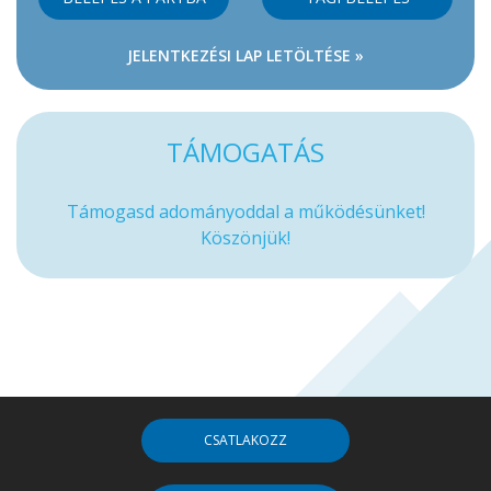
JELENTKEZÉSI LAP LETÖLTÉSE »
TÁMOGATÁS
Támogasd adományoddal a működésünket!
Köszönjük!
CSATLAKOZZ