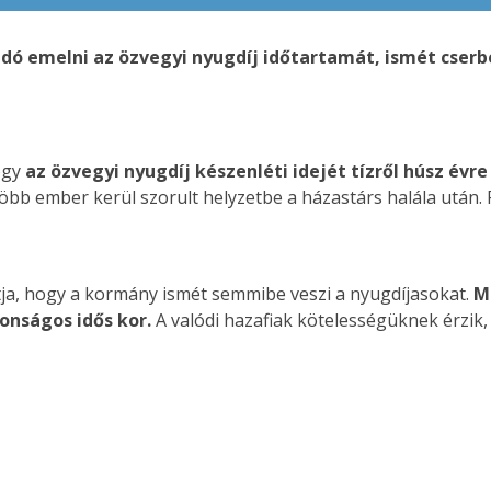
ó emelni az özvegyi nyugdíj időtartamát, ismét cser
ogy
az özvegyi nyugdíj készenléti idejét tízről húsz évr
bb ember kerül szorult helyzetbe a házastárs halála után. 
tja, hogy a kormány ismét semmibe veszi a nyugdíjasokat.
M
tonságos idős kor.
A valódi hazafiak kötelességüknek érzik