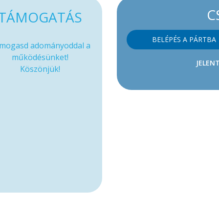
C
TÁMOGATÁS
BELÉPÉS A PÁRTBA
mogasd adományoddal a
működésünket!
JELENT
Köszönjük!