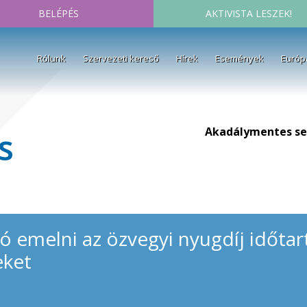
BELÉPÉS
AKTIVISTA LESZEK!
Rólunk
Szervezeti kereső
Hírek
Események
Európ
Akadálymentes se
s
 emelni az özvegyi nyugdíj időtar
eket