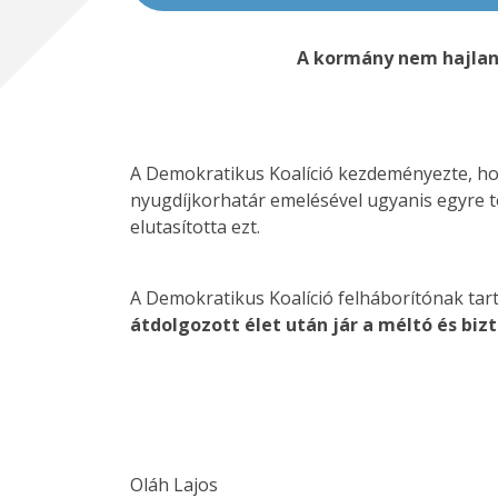
A kormány nem hajland
A Demokratikus Koalíció kezdeményezte, h
nyugdíjkorhatár emelésével ugyanis egyre tö
elutasította ezt.
A Demokratikus Koalíció felháborítónak tar
átdolgozott élet után jár a méltó és biz
Oláh Lajos