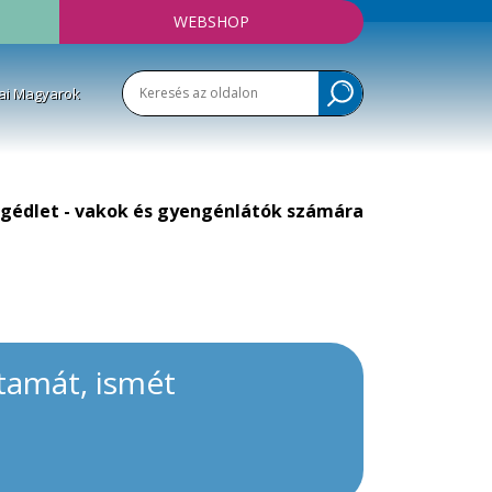
WEBSHOP
ai Magyarok
gédlet - vakok és gyengénlátók számára
tamát, ismét