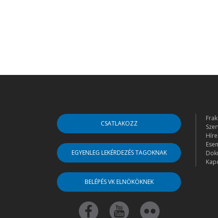
Frak
CSATLAKOZZ
Szer
Híre
Ese
EGYENLEG LEKÉRDEZÉS TAGOKNAK
Dok
Kapc
BELÉPÉS VK ELNÖKÖKNEK