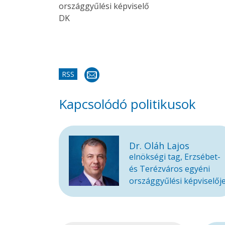
országgyűlési képviselő
DK
RSS
Kapcsolódó politikusok
Dr. Oláh Lajos
elnökségi tag, Erzsébet-
és Terézváros egyéni
országgyűlési képviselőj