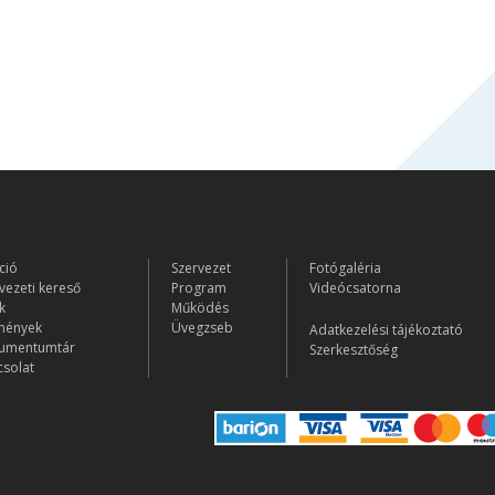
ció
Szervezet
Fotógaléria
vezeti kereső
Program
Videócsatorna
k
Működés
mények
Üvegzseb
Adatkezelési tájékoztató
umentumtár
Szerkesztőség
solat