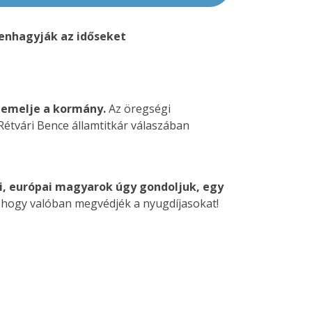
benhagyják az időseket
e emelje a kormány.
Az öregségi
Rétvári Bence államtitkár válaszában
i, európai magyarok úgy gondoljuk, egy
, hogy valóban megvédjék a nyugdíjasokat!