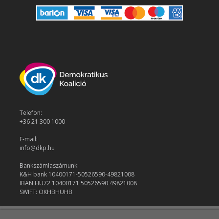
Telefon:
+36 21 300 1000
E-mail:
info@dkp.hu
Bankszámlaszámunk:
K&H bank 10400171-50526590-49821008
IBAN HU72 10400171 50526590 49821008
SWIFT: OKHBHUHB