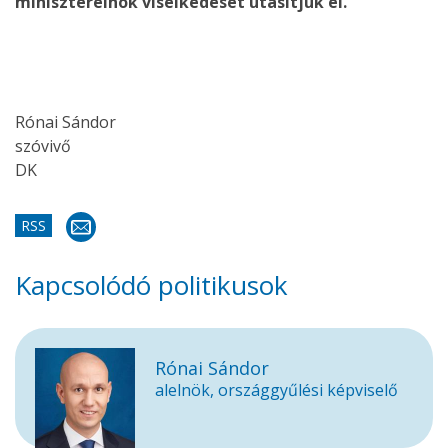
miniszterelnök viselkedését utasítjuk el.
Rónai Sándor
szóvivő
DK
RSS
Kapcsolódó politikusok
Rónai Sándor
alelnök, országgyűlési képviselő