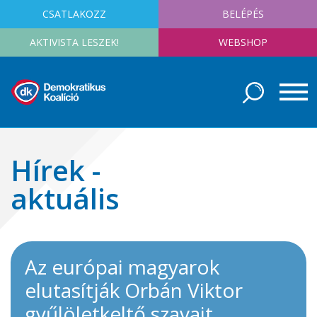
CSATLAKOZZ
BELÉPÉS
AKTIVISTA LESZEK!
WEBSHOP
Hírek -
aktuális
Az európai magyarok
elutasítják Orbán Viktor
gyűlöletkeltő szavait