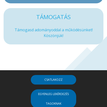
TÁMOGATÁS
Támogasd adományoddal a működésünket!
Köszönjük!
CSATLAKOZZ
EGYENLEG LEKÉRDEZÉS
TAGOKNAK