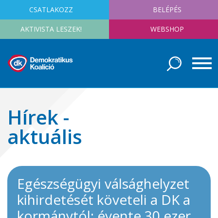
CSATLAKOZZ
BELÉPÉS
AKTIVISTA LESZEK!
WEBSHOP
Hírek -
aktuális
Egészségügyi válsághelyzet
kihirdetését követeli a DK a
kormánytól: évente 30 ezer