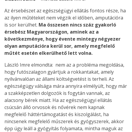
Az érsebészet az egészségügyi ellátás fontos része, ha
az ilyen műtéteket nem végzik el időben, amputációra
is sor kerülhet.
Ma összesen nincs száz gyakorló
érsebész Magyarországon, aminek az a
következménye, hogy évente mintegy négyezer
olyan amputációra kerül sor, amely megfelelő
műtét esetén elkerülhető lett volna.
László Imre elmondta: nem az a probléma megoldása,
hogy futószalagon gyártjuk a rokkantakat, amely
nyilvánvalóan az állami költségvetést is terheli. Az
egészségügy válsága mára annyira elmélyült, hogy már
a szakképzetlen dolgozók is fogytán vannak, az
alacsony bérek miatt. Ha az egészségügyi ellátás
csúcsán álló orvosok és nővérek nem kapnak
megfelelő háttértámogatást és kiszolgálást, ha
nincsenek megfelelő műszerek és gyógyszerek, akkor
épp úgy leáll a gyógyítás folyamata, mintha maguk az