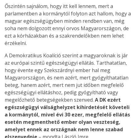
Őszintén sajnálom, hogy itt kell lennem, mert a
parlamentben a kormánytól folyton azt hallom, hogy a
magyar egészségügyben minden rendben van, még
soha nem dolgozott ennyi orvos Magyarországon, de
ezt a kórházakban és a szakrendelőkben nem lehet
érzékelni.
A Demokratikus Koalíció szerint a magyaroknak is jár
az európai szintű egészségügyi ellátás. Tarthatatlan,
hogy évente egy Szekszárdnyi ember hal meg
Magyarországon, és nem azért, mert gyógyíthatatlan
beteg, hanem azért, mert nem jut időben megfelelő
egészségügyi ellátáshoz, pedig gyógyítható vagy
megelőzhető betegségekben szenved.
A DK ezért
egészségügyi válsághelyzet kihirdetését követeli
a kormánytól, mivel évi 30 ezer, megfelelő ellátás
esetén megmenthető ember olyan veszteség,
amelyet ennek az országnak nem lenne szabad
elszenvednie
– mondta László Imre.