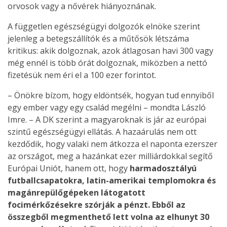
orvosok vagy a nővérek hiányoznának.
A független egészségügyi dolgozók elnöke szerint
jelenleg a betegszállítók és a műtősök létszáma
kritikus: akik dolgoznak, azok átlagosan havi 300 vagy
még ennél is több órát dolgoznak, miközben a nettó
fizetésük nem éri el a 100 ezer forintot.
– Önökre bízom, hogy eldöntsék, hogyan tud ennyiből
egy ember vagy egy család megélni – mondta László
Imre. – A DK szerint a magyaroknak is jár az európai
szintű egészségügyi ellátás. A hazaárulás nem ott
kezdődik, hogy valaki nem átkozza el naponta ezerszer
az országot, meg a hazánkat ezer milliárdokkal segítő
Európai Uniót, hanem ott, hogy
harmadosztályú
futballcsapatokra, latin-amerikai templomokra és
magánrepülőgépeken látogatott
focimérkőzésekre szórják a pénzt. Ebből az
összegből megmenthető lett volna az elhunyt 30