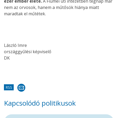
ezer ember élete.
A Fiumei úti intézetben tegnap már
nem az orvosok, hanem a műtősök hiánya miatt
maradtak el műtétek.
László Imre
országgyűlési képviselő
DK
RSS
Kapcsolódó politikusok