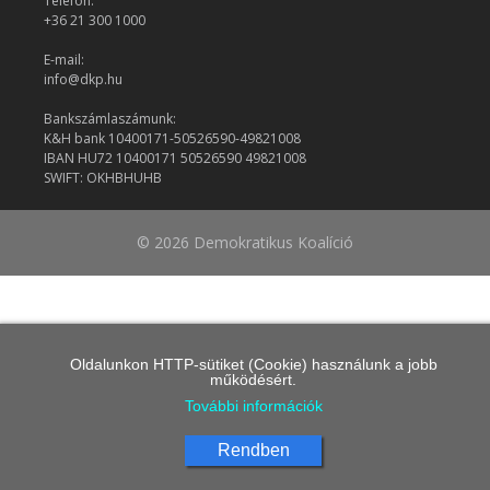
Telefon:
+36 21 300 1000
E-mail:
info@dkp.hu
Bankszámlaszámunk:
K&H bank 10400171-50526590-49821008
IBAN HU72 10400171 50526590 49821008
SWIFT: OKHBHUHB
© 2026 Demokratikus Koalíció
Oldalunkon HTTP-sütiket (Cookie) használunk a jobb
működésért.
További információk