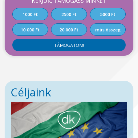
KÉRJÜK, TÁMOGASS MINKET
1000 Ft
2500 Ft
5000 Ft
10 000 Ft
20 000 Ft
más összeg
TÁMOGATOM!
Céljaink