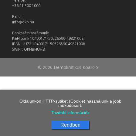
Telefon:
+36 21 300 1000
E-mail:
info@dkp.hu
Bankszámlaszámunk:
K&H bank 10400171-50526590-49821008
IBAN HU72 10400171 50526590 49821008
SWIFT: OKHBHUHB
© 2026 Demokratikus Koalíció
Oldalunkon HTTP-sütiket (Cookie) használunk a jobb
működésért.
További információk