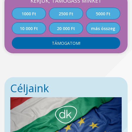
KÉRJÜK, TÁMOGASS MINKET
1000 Ft
2500 Ft
5000 Ft
10 000 Ft
20 000 Ft
más összeg
TÁMOGATOM!
Céljaink