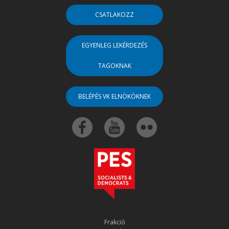
CSATLAKOZZ
EGYENLEG LEKÉRDEZÉS
TAGOKNAK
BELÉPÉS VK ELNÖKÖKNEK
Frakció