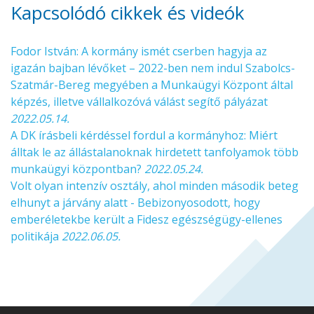
Kapcsolódó cikkek és videók
Fodor István: A kormány ismét cserben hagyja az
igazán bajban lévőket – 2022-ben nem indul Szabolcs-
Szatmár-Bereg megyében a Munkaügyi Központ által
képzés, illetve vállalkozóvá válást segítő pályázat
2022.05.14.
A DK írásbeli kérdéssel fordul a kormányhoz: Miért
álltak le az állástalanoknak hirdetett tanfolyamok több
munkaügyi központban?
2022.05.24.
Volt olyan intenzív osztály, ahol minden második beteg
elhunyt a járvány alatt - Bebizonyosodott, hogy
emberéletekbe került a Fidesz egészségügy-ellenes
politikája
2022.06.05.