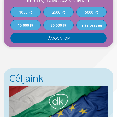
KÉRJÜK, TÁMOGASS MINKET
1000 Ft
2500 Ft
5000 Ft
10 000 Ft
20 000 Ft
más összeg
TÁMOGATOM!
Céljaink