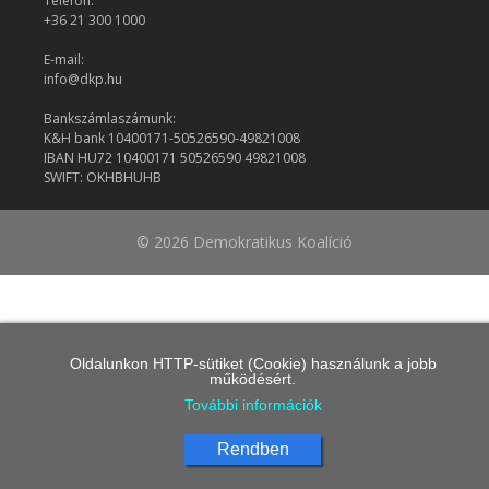
Telefon:
+36 21 300 1000
E-mail:
info@dkp.hu
Bankszámlaszámunk:
K&H bank 10400171-50526590-49821008
IBAN HU72 10400171 50526590 49821008
SWIFT: OKHBHUHB
© 2026 Demokratikus Koalíció
Oldalunkon HTTP-sütiket (Cookie) használunk a jobb
működésért.
További információk