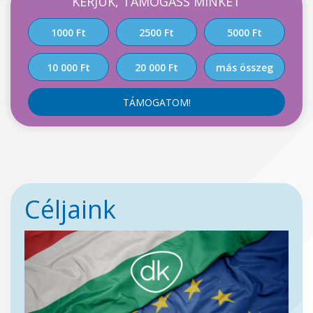
KÉRJÜK, TÁMOGASS MINKET
1000 Ft
2500 Ft
5000 Ft
10 000 Ft
20 000 Ft
más összeg
TÁMOGATOM!
Céljaink