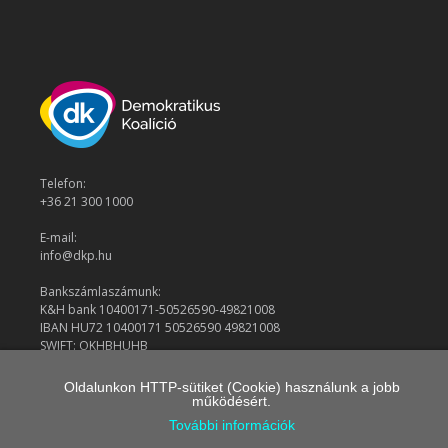
Telefon:
+36 21 300 1000
E-mail:
info@dkp.hu
Bankszámlaszámunk:
K&H bank 10400171-50526590-49821008
IBAN HU72 10400171 50526590 49821008
SWIFT: OKHBHUHB
Oldalunkon HTTP-sütiket (Cookie) használunk a jobb
működésért.
© 2026 Demokratikus Koalíció
További információk