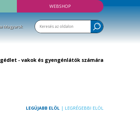
WEBSHOP
ai Magyarok
gédlet - vakok és gyengénlátók számára
LEGÚJABB ELÖL
|
LEGRÉGEBBI ELÖL