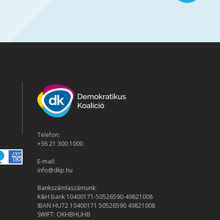
Telefon:
+36 21 300 1000
E-mail:
info@dkp.hu
Bankszámlaszámunk:
K&H bank 10400171-50526590-49821008
IBAN HU72 10400171 50526590 49821008
SWIFT: OKHBHUHB