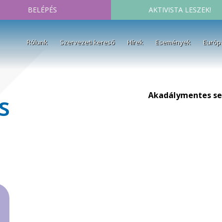
BELÉPÉS
AKTIVISTA LESZEK!
Rólunk
Szervezeti kereső
Hírek
Események
Európ
Akadálymentes se
s