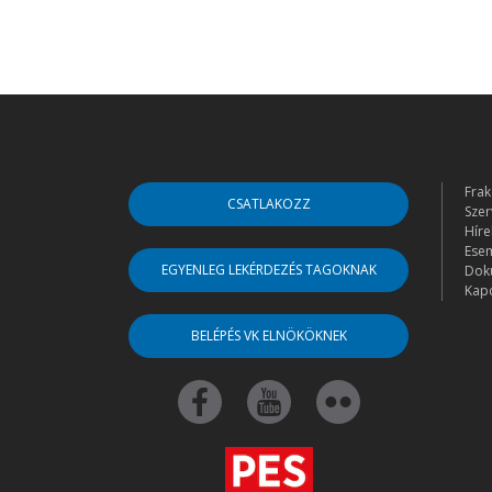
Frak
CSATLAKOZZ
Szer
Híre
Ese
EGYENLEG LEKÉRDEZÉS TAGOKNAK
Dok
Kapc
BELÉPÉS VK ELNÖKÖKNEK