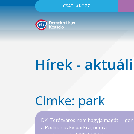
CSATLAKOZZ
Hírek - aktuáli
Cimke: park
DK: Terézváros nem hagyja magát – Igen
a Podmaniczky parkra, nem a