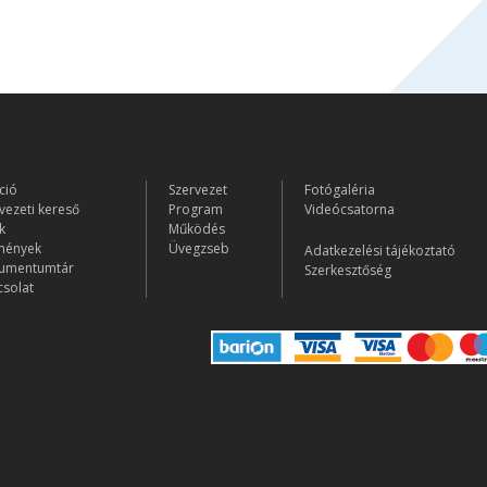
ció
Szervezet
Fotógaléria
vezeti kereső
Program
Videócsatorna
k
Működés
mények
Üvegzseb
Adatkezelési tájékoztató
umentumtár
Szerkesztőség
solat