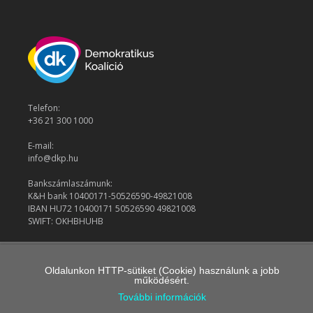
Telefon:
+36 21 300 1000
E-mail:
info@dkp.hu
Bankszámlaszámunk:
K&H bank 10400171-50526590-49821008
IBAN HU72 10400171 50526590 49821008
SWIFT: OKHBHUHB
© 2026 Demokratikus Koalíció
Oldalunkon HTTP-sütiket (Cookie) használunk a jobb
működésért.
További információk