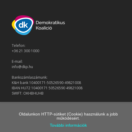
Telefon:
+36 21 300 1000
E-mail:
info@dkp.hu
Bankszámlaszámunk:
K&H bank 10400171-50526590-49821008
IBAN HU72 10400171 50526590 49821008
SWIFT: OKHBHUHB
© 2026 Demokratikus Koalíció
Oldalunkon HTTP-sütiket (Cookie) használunk a jobb
működésért.
További információk