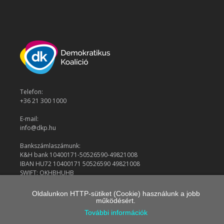
Telefon:
+36 21 300 1000
E-mail:
info@dkp.hu
Bankszámlaszámunk:
K&H bank 10400171-50526590-49821008
IBAN HU72 10400171 50526590 49821008
SWIFT: OKHBHUHB
Oldalunkon HTTP-sütiket (Cookie) használunk a jobb
működésért.
© 2026 Demokratikus Koalíció
További információk