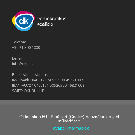
Telefon:
+36 21 300 1000
E-mail:
info@dkp.hu
Bankszámlaszámunk:
K&H bank 10400171-50526590-49821008
IBAN HU72 10400171 50526590 49821008
SWIFT: OKHBHUHB
© 2026 Demokratikus Koalíció
Oldalunkon HTTP-sütiket (Cookie) használunk a jobb
működésért.
További információk