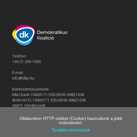
Telefon:
+36 21 300 1000
E-mail:
info@dkp.hu
Bankszámlaszámunk:
K&H bank 10400171-50526590-49821008
IBAN HU72 10400171 50526590 49821008
SWIFT: OKHBHUHB
Oldalunkon HTTP-sütiket (Cookie) használunk a jobb
működésért.
© 2026 Demokratikus Koalíció
További információk