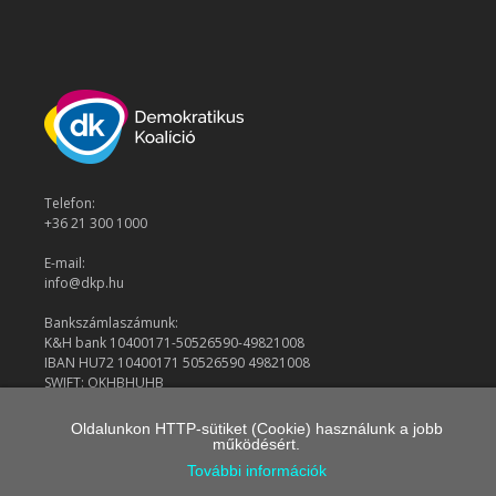
Telefon:
+36 21 300 1000
E-mail:
info@dkp.hu
Bankszámlaszámunk:
K&H bank 10400171-50526590-49821008
IBAN HU72 10400171 50526590 49821008
SWIFT: OKHBHUHB
Oldalunkon HTTP-sütiket (Cookie) használunk a jobb
működésért.
© 2026 Demokratikus Koalíció
További információk