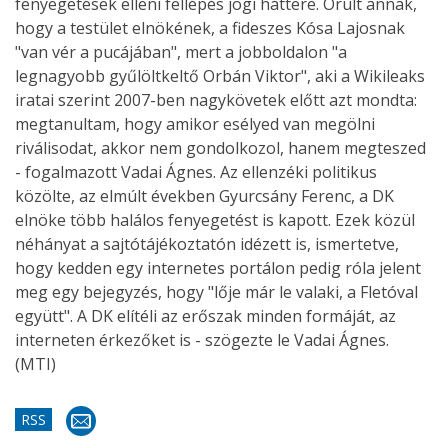
fenyegetések elleni fellépés jogi háttere. Örült annak,
hogy a testület elnökének, a fideszes Kósa Lajosnak
"van vér a pucájában", mert a jobboldalon "a
legnagyobb gyűlöltkeltő Orbán Viktor", aki a Wikileaks
iratai szerint 2007-ben nagykövetek előtt azt mondta:
megtanultam, hogy amikor esélyed van megölni
riválisodat, akkor nem gondolkozol, hanem megteszed
- fogalmazott Vadai Ágnes. Az ellenzéki politikus
közölte, az elmúlt években Gyurcsány Ferenc, a DK
elnöke több halálos fenyegetést is kapott. Ezek közül
néhányat a sajtótájékoztatón idézett is, ismertetve,
hogy kedden egy internetes portálon pedig róla jelent
meg egy bejegyzés, hogy "lője már le valaki, a Fletóval
együtt". A DK elítéli az erőszak minden formáját, az
interneten érkezőket is - szögezte le Vadai Ágnes.
(MTI)
RSS