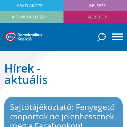
CSATLAKOZZ
BELÉPÉS
AKTIVISTA LESZEK!
WEBSHOP
Hírek -
aktuális
Sajtótájékoztató: Fenyegető
csoportok ne jelenhessenek
meg a Facebookon!