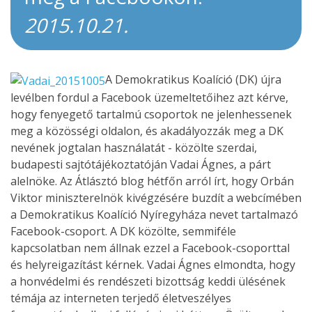
2015.10.21.
A Demokratikus Koalíció (DK) újra
levélben fordul a Facebook üzemeltetőihez azt kérve,
hogy fenyegető tartalmú csoportok ne jelenhessenek
meg a közösségi oldalon, és akadályozzák meg a DK
nevének jogtalan használatát - közölte szerdai,
budapesti sajtótájékoztatóján Vadai Ágnes, a párt
alelnöke. Az Átlásztó blog hétfőn arról írt, hogy Orbán
Viktor miniszterelnök kivégzésére buzdít a webcímében
a Demokratikus Koalíció Nyíregyháza nevet tartalmazó
Facebook-csoport. A DK közölte, semmiféle
kapcsolatban nem állnak ezzel a Facebook-csoporttal
és helyreigazítást kérnek. Vadai Ágnes elmondta, hogy
a honvédelmi és rendészeti bizottság keddi ülésének
témája az interneten terjedő életveszélyes