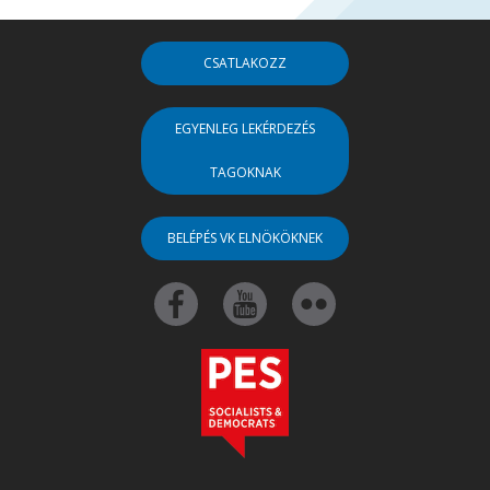
CSATLAKOZZ
EGYENLEG LEKÉRDEZÉS
TAGOKNAK
BELÉPÉS VK ELNÖKÖKNEK