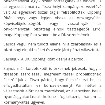
önkormányzat egyik szakbizottságának az elnöke. Ez
az egyesület mára a Tisza helyi kampányszervezetévé
vált. Az egyesület tiszás tagjai felszólították Kopping
Ritát, hogy vagy lépjen vissza az országgyűlési
képviselőjelöltségtől, vagy visszahívják az
önkormányzati bizottság elnöki tisztségéből. Erről
maga Kopping Rita számolt be a DK vezetésének.
Sajnos végül nem tudott ellenállni a zsarolásnak és a
bizottsági elnöki széket és a vele járó pénzt választotta.
Sajnáljuk. A DK Kopping Ritát kizárja a pártból.
Sajnos már körzetekből is érkeznek jelzések, hogy a
tiszások zsarolással, megfélemlítéssel próbálkoznak.
Felszólítjuk a Tisza pártot, hogy fejezzék ezt be, ez
elfogadhatatlan, ez bűncselekmény! Pár héttel a
választások előtt nem zsarolással, az ellenzéken belüli
nyomásgyakorlással kellene foglalkozni, hanem a
kormányváltás ügyével.