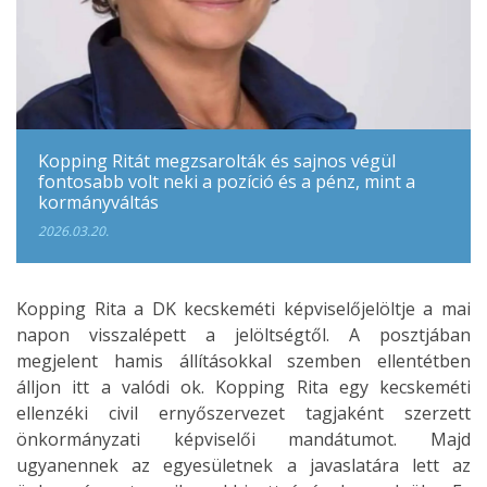
Kopping Ritát megzsarolták és sajnos végül
fontosabb volt neki a pozíció és a pénz, mint a
kormányváltás
2026.03.20.
Kopping Rita a DK kecskeméti képviselőjelöltje a mai
napon visszalépett a jelöltségtől. A posztjában
megjelent hamis állításokkal szemben ellentétben
álljon itt a valódi ok. Kopping Rita egy kecskeméti
ellenzéki civil ernyőszervezet tagjaként szerzett
önkormányzati képviselői mandátumot. Majd
ugyanennek az egyesületnek a javaslatára lett az