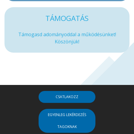
TÁMOGATÁS
Támogasd adományoddal a működésünket!
Köszönjük!
CSATLAKOZZ
EGYENLEG LEKÉRDEZÉS
TAGOKNAK