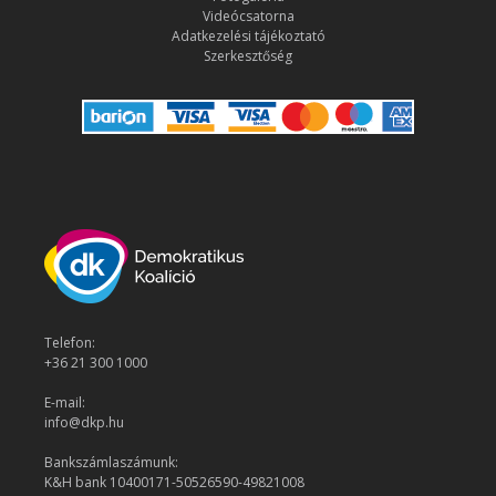
Videócsatorna
Adatkezelési tájékoztató
Szerkesztőség
Telefon:
+36 21 300 1000
E-mail:
info@dkp.hu
Bankszámlaszámunk:
K&H bank 10400171-50526590-49821008