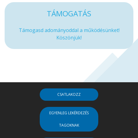
TÁMOGATÁS
Támogasd adományoddal a működésünket!
Köszönjük!
CSATLAKOZZ
EGYENLEG LEKÉRDEZÉS
TAGOKNAK