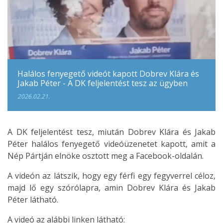
Halálos fenyegető videót kapott Dobrev Klára és
Jakab Péter - A DK feljelentést tesz az ügyben
2026.02.21.
A DK feljelentést tesz, miután Dobrev Klára és Jakab
Péter halálos fenyegető videóüzenetet kapott, amit a
Nép Pártján elnöke osztott meg a Facebook-oldalán.
A videón az látszik, hogy egy férfi egy fegyverrel céloz,
majd lő egy szórólapra, amin Dobrev Klára és Jakab
Péter látható.
A videó az alábbi linken látható: