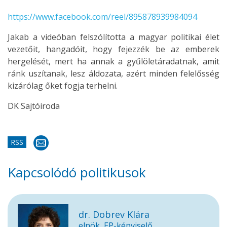
https://www.facebook.com/reel/
895878939984094
Jakab a videóban felszólította a magyar politikai élet
vezetőit, hangadóit, hogy fejezzék be az emberek
hergelését, mert ha annak a gyűlöletáradatnak, amit
ránk uszítanak, lesz áldozata, azért minden felelősség
kizárólag őket fogja terhelni.
DK Sajtóiroda
RSS
Kapcsolódó politikusok
dr. Dobrev Klára
elnök, EP-képviselő