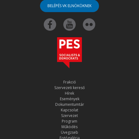
BELÉPÉS VK ELNÖKÖKNEK
Frakció
Szervezeti kereső
Hírek
Események
Dokumentumtár
Kapcsolat
Szervezet
Program
Működés
Üvegzseb
Fotógaléria