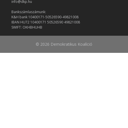
info@dkp.hu
Bankszámlaszámunk:
K&H bank 10400171-50526590-49821008
IBAN HU72 10400171 50526590 49821008
SWIFT: OKHBHUHB
© 2026 Demokratikus Koalíció