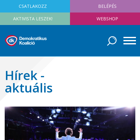
CSATLAKOZZ
BELÉPÉS
AKTIVISTA LESZEK!
WEBSHOP
Hírek -
aktuális