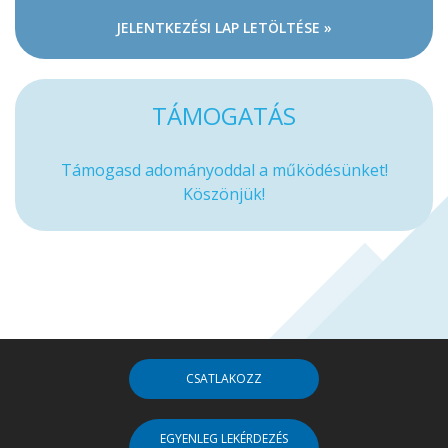
JELENTKEZÉSI LAP LETÖLTÉSE »
TÁMOGATÁS
Támogasd adományoddal a működésünket!
Köszönjük!
CSATLAKOZZ
EGYENLEG LEKÉRDEZÉS