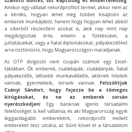
számító döntés, sőt kapzsiság és embertelenség
.
Amikor egy vállalat rekordprofitot termel, akkor nem az
a kérdés, hogyan lehet még többet kisajtolni az
emberek munkájából, hanem hogy hogyan lehet abból
a sikerből részesíteni azokat is, akik nap mint nap
megdolgoztak érte, emelni a fizetésüket, a
juttatásaikat, vagy a fiatal diplomásokat, pályakezdőket
arra ösztönözni, hogy Magyarországon maradjanak.
Az OTP dolgozói nem csupán számok egy Excel-
táblában. Ők emberek, családapák, családanyák, fiatal
pályakezdők, idősebb munkavállalók, akiknek hiteleik
vannak, gyermekeik, terveik vannak.
Felszólítjuk
Csányi Sándort, hogy fejezze be a tömeges
kirúgásokat, és ne az emberek sorsán
nyerészkedjen
! Egy banknak igenis társadalmi
felelősséget is kell vállalnia, és aki Magyarország egyik
leggazdagabb embereként, rekordprofit mellett
embereket tesz utcára, az bűnt követ el a társadalom