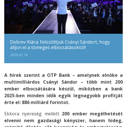
Dobrev Klára: Felszólítjuk Csányi Sándort, hogy
álljon el a tömeges elbocsátásoktól!
2026.02.16.
A hírek szerint a OTP Bank – amelynek elnöke a
multimilliárdos Csányi Sándor – több mint 200
ember elbocsátására készül, miközben a bank
2025-ben minden idők egyik legnagyobb profitját
érte el: 886 milliárd forintot.
Ekkora nyereség mellett
200 ember megélhetését
elvenni nem gazdasági kényszer, hanem hideg,