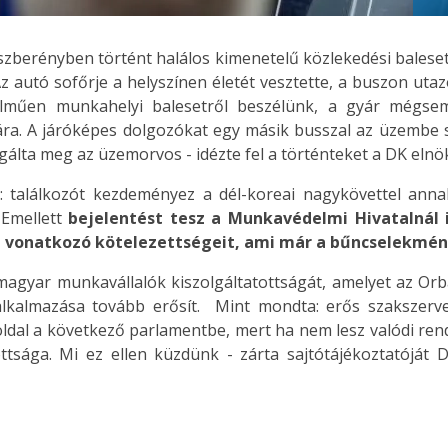
ászberényben történt halálos kimenetelű közlekedési bales
Az autó sofőrje a helyszínen életét vesztette, a buszon ut
műen munkahelyi balesetről beszélünk, a gyár mégsem b
ra. A járóképes dolgozókat egy másik busszal az üzembe szá
sgálta meg az üzemorvos - idézte fel a történteket a DK elnö
: találkozót kezdeményez a dél-koreai nagykövettel annak
Emellett
bejelentést tesz a Munkavédelmi Hivatalnál 
onatkozó kötelezettségeit, ami már a bűncselekmény 
 magyar munkavállalók kiszolgáltatottságát, amelyet az O
kalmazása tovább erősít. Mint mondta: erős szakszerve
loldal a következő parlamentbe, mert ha nem lesz valódi r
tsága. Mi ez ellen küzdünk - zárta sajtótájékoztatóját D