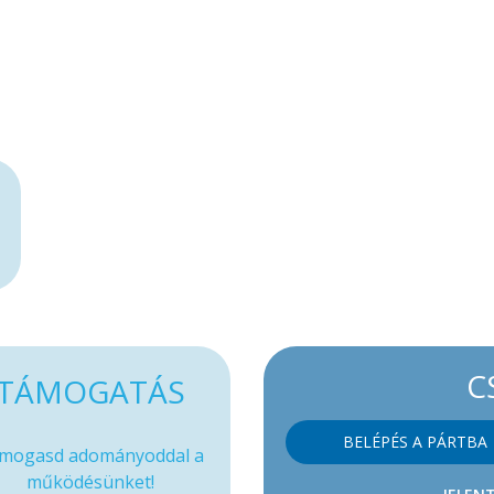
C
TÁMOGATÁS
BELÉPÉS A PÁRTBA
mogasd adományoddal a
működésünket!