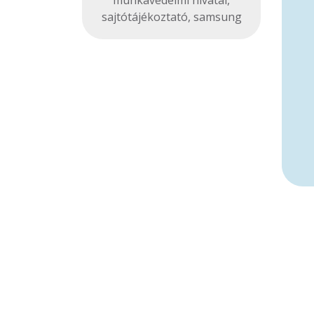
munkavédelmi hivatal
,
sajtótájékoztató
,
samsung