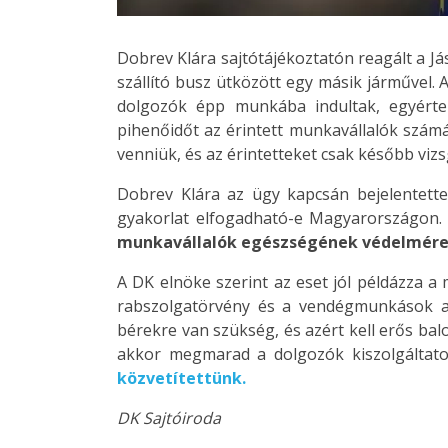
Dobrev Klára sajtótájékoztatón reagált a J
szállító busz ütközött egy másik járművel. 
dolgozók épp munkába indultak, egyértel
pihenőidőt az érintett munkavállalók számá
venniük, és az érintetteket csak később viz
Dobrev Klára az ügy kapcsán bejelentette
gyakorlat elfogadható-e Magyarországon. 
munkavállalók egészségének védelmére v
A DK elnöke szerint az eset jól példázza a
rabszolgatörvény és a vendégmunkások al
bérekre van szükség, és azért kell erős ba
akkor megmarad a dolgozók kiszolgáltatot
közvetítettünk.
DK Sajtóiroda