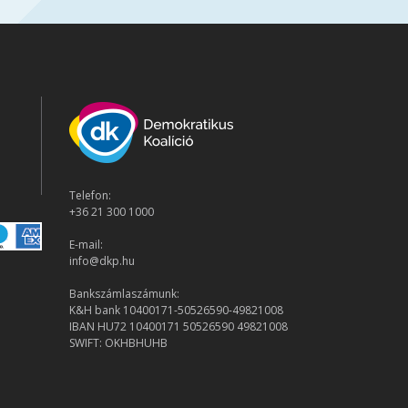
Telefon:
+36 21 300 1000
E-mail:
info@dkp.hu
Bankszámlaszámunk:
K&H bank 10400171-50526590-49821008
IBAN HU72 10400171 50526590 49821008
SWIFT: OKHBHUHB