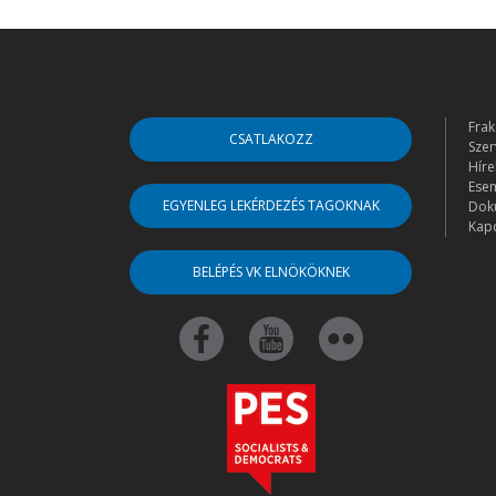
Frak
CSATLAKOZZ
Szer
Híre
Ese
EGYENLEG LEKÉRDEZÉS TAGOKNAK
Dok
Kapc
BELÉPÉS VK ELNÖKÖKNEK