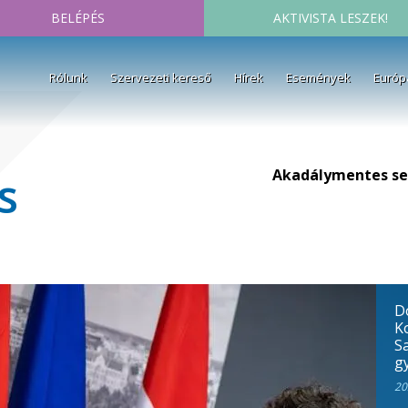
BELÉPÉS
AKTIVISTA LESZEK!
Rólunk
Szervezeti kereső
Hírek
Események
Európ
Akadálymentes se
s
D
K
S
gy
20