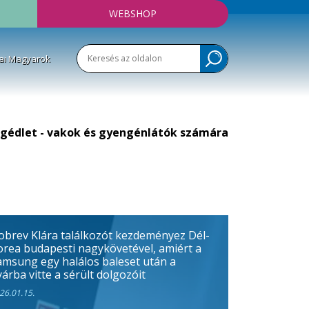
WEBSHOP
ai Magyarok
gédlet - vakok és gyengénlátók számára
obrev Klára találkozót kezdeményez Dél-
orea budapesti nagykövetével, amiért a
amsung egy halálos baleset után a
árba vitte a sérült dolgozóit
26.01.15.