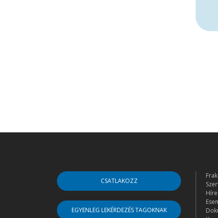
Frak
CSATLAKOZZ
Szer
Híre
Ese
EGYENLEG LEKÉRDEZÉS TAGOKNAK
Dok