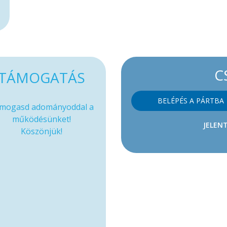
C
TÁMOGATÁS
BELÉPÉS A PÁRTBA
mogasd adományoddal a
működésünket!
JELENT
Köszönjük!