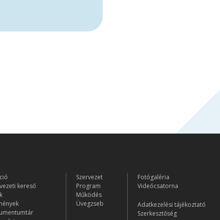
ció
Szervezet
Fotógaléria
vezeti kereső
Program
Videócsatorna
k
Működés
mények
Üvegzseb
Adatkezelési tájékoztató
umentumtár
Szerkesztőség