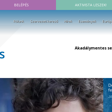
BELÉPÉS
AKTIVISTA LESZEK!
Rólunk
Szervezeti kereső
Hírek
Események
Európ
Akadálymentes se
s
D
fe
20