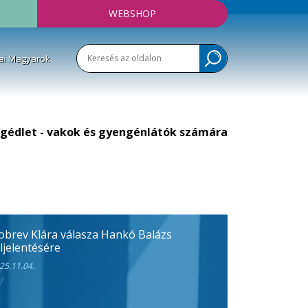
WEBSHOP
ai Magyarok
gédlet - vakok és gyengénlátók számára
obrev Klára válasza Hankó Balázs
ljelentésére
25.11.04.