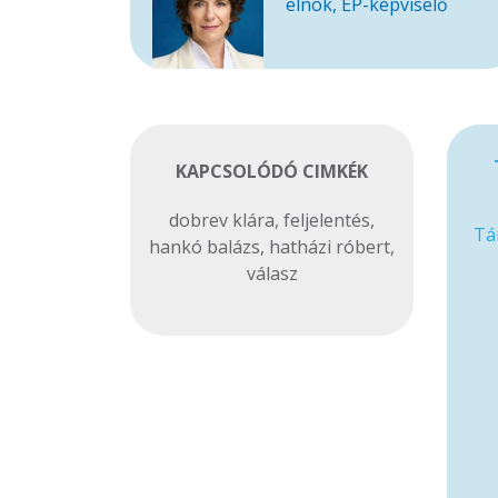
elnök, EP-képviselő
KAPCSOLÓDÓ CIMKÉK
dobrev klára
,
feljelentés
,
Tá
hankó balázs
,
hatházi róbert
,
válasz