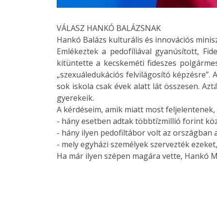
VÁLASZ HANKÓ BALÁZSNAK
Hankó Balázs kulturális és innovációs minis
Emlékeztek a pedofíliával gyanúsított, Fi
kitüntette a kecskeméti fideszes polgármes
„szexuáledukációs felvilágosító képzésre”. A 
sok iskola csak évek alatt lát összesen. Azt
gyerekeik.
A kérdéseim, amik miatt most feljelentenek, 
- hány esetben adtak többtízmillió forint k
- hány ilyen pedofiltábor volt az országban 
- mely egyházi személyek szervezték ezeket
Ha már ilyen szépen magára vette, Hankó Mini