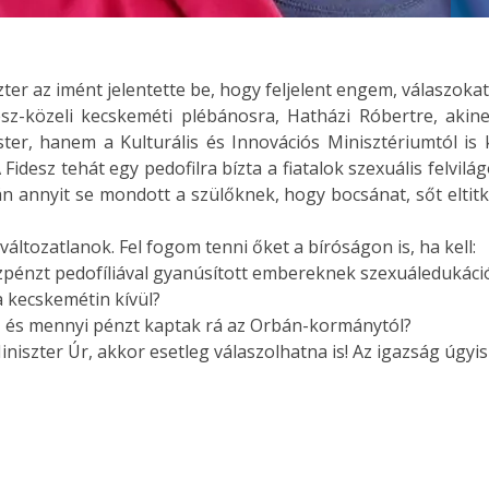
zter az imént jelentette be, hogy feljelent engem, válaszok
desz-közeli kecskeméti plébánosra, Hatházi Róbertre, akin
ter, hanem a Kulturális és Innovációs Minisztériumtól is
Fidesz tehát egy pedofilra bízta a fiatalok szexuális felvilá
án annyit se mondott a szülőknek, hogy bocsánat, sőt eltitko
változatlanok. Fel fogom tenni őket a bíróságon is, ha kell:
özpénzt pedofíliával gyanúsított embereknek szexuáledukáci
a kecskemétin kívül?
, és mennyi pénzt kaptak rá az Orbán-kormánytól?
szter Úr, akkor esetleg válaszolhatna is! Az igazság úgyis k