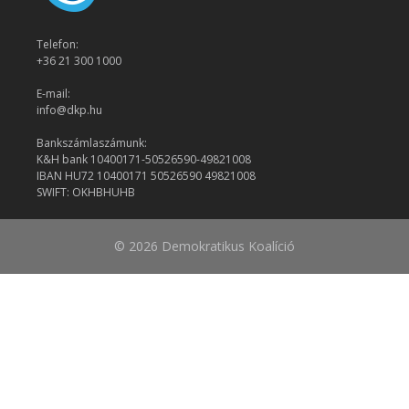
Telefon:
+36 21 300 1000
E-mail:
info@dkp.hu
Bankszámlaszámunk:
K&H bank 10400171-50526590-49821008
IBAN HU72 10400171 50526590 49821008
SWIFT: OKHBHUHB
© 2026 Demokratikus Koalíció