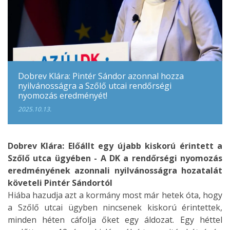
Dobrev Klára: Pintér Sándor azonnal hozza
nyilvánosságra a Szőlő utcai rendőrségi
nyomozás eredményét!
2025.10.13.
Dobrev Klára: Előállt egy újabb kiskorú érintett a
Szőlő utca ügyében - A DK a rendőrségi nyomozás
eredményének azonnali nyilvánosságra hozatalát
követeli Pintér Sándortól
Hiába hazudja azt a kormány most már hetek óta, hogy
a Szőlő utcai ügyben nincsenek kiskorú érintettek,
minden héten cáfolja őket egy áldozat. Egy héttel