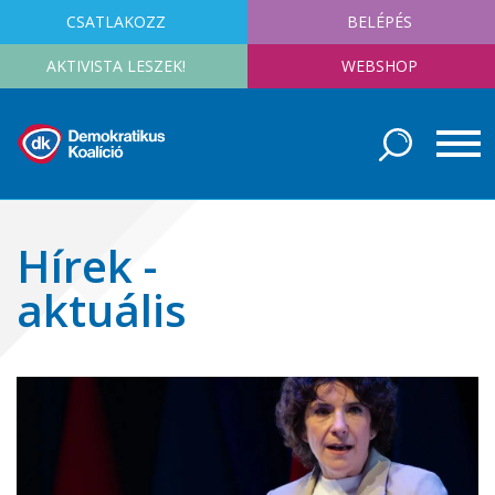
CSATLAKOZZ
BELÉPÉS
AKTIVISTA LESZEK!
WEBSHOP
Hírek -
aktuális