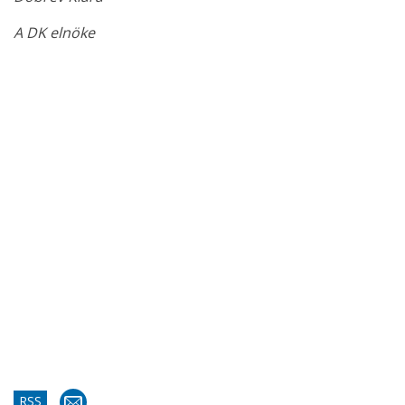
A DK elnöke
RSS