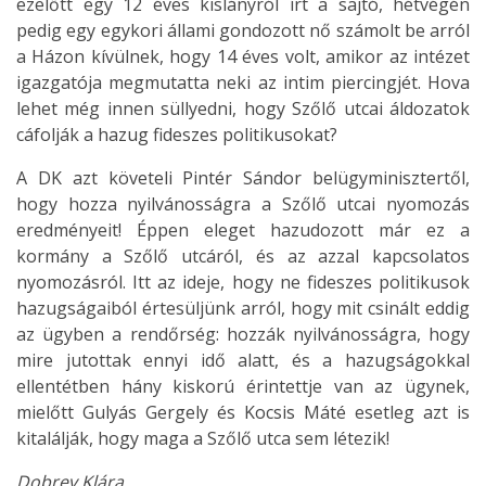
ezelőtt egy 12 éves kislányról írt a sajtó, hétvégén
pedig egy egykori állami gondozott nő számolt be arról
a Házon kívülnek, hogy 14 éves volt, amikor az intézet
igazgatója megmutatta neki az intim piercingjét. Hova
lehet még innen süllyedni, hogy Szőlő utcai áldozatok
cáfolják a hazug fideszes politikusokat?
A DK azt követeli Pintér Sándor belügyminisztertől,
hogy hozza nyilvánosságra a Szőlő utcai nyomozás
eredményeit! Éppen eleget hazudozott már ez a
kormány a Szőlő utcáról, és az azzal kapcsolatos
nyomozásról. Itt az ideje, hogy ne fideszes politikusok
hazugságaiból értesüljünk arról, hogy mit csinált eddig
az ügyben a rendőrség: hozzák nyilvánosságra, hogy
mire jutottak ennyi idő alatt, és a hazugságokkal
ellentétben hány kiskorú érintettje van az ügynek,
mielőtt Gulyás Gergely és Kocsis Máté esetleg azt is
kitalálják, hogy maga a Szőlő utca sem létezik!
Dobrev Klára