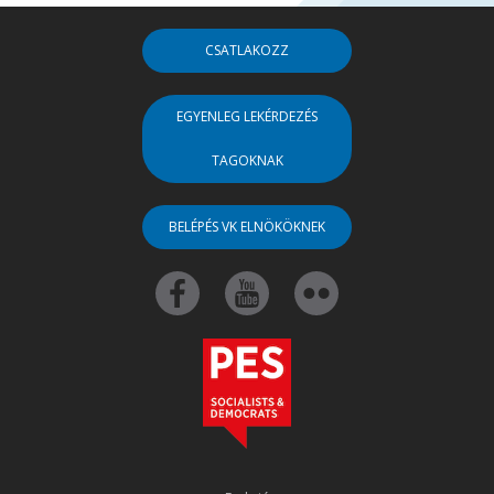
CSATLAKOZZ
EGYENLEG LEKÉRDEZÉS
TAGOKNAK
BELÉPÉS VK ELNÖKÖKNEK