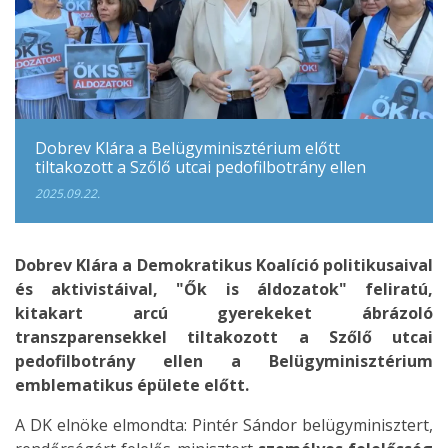
Dobrev Klára a Belügyminisztérium előtt
tiltakozott a Szőlő utcai pedofilbotrány ellen
2025.09.22.
Dobrev Klára a Demokratikus Koalíció politikusaival
és aktivistáival, "Ők is áldozatok" feliratú,
kitakart arcú gyerekeket ábrázoló
transzparensekkel tiltakozott a Szőlő utcai
pedofilbotrány ellen a Belügyminisztérium
emblematikus épülete előtt.
A DK elnöke elmondta: Pintér Sándor belügyminisztert,