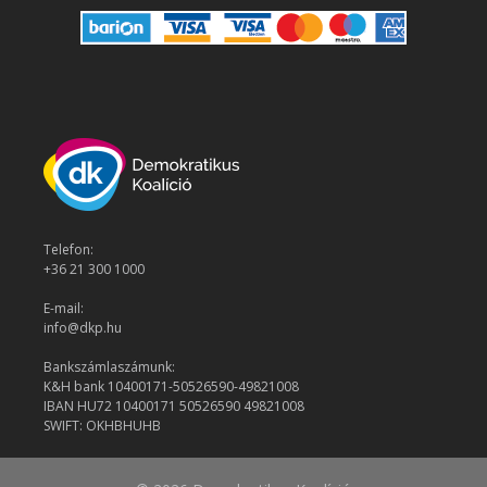
Telefon:
+36 21 300 1000
E-mail:
info@dkp.hu
Bankszámlaszámunk:
K&H bank 10400171-50526590-49821008
IBAN HU72 10400171 50526590 49821008
SWIFT: OKHBHUHB