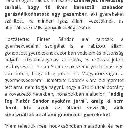
rendőrségért felelős minisztert
személyes felelősség
terheli, hogy
10
éven keresztül szabadon
garázdálkodhatott egy gazember,
aki gyerekeket
szállított, ha minden igaz, állami vezetőknek, az
aberrált szexuális igényeik kielégítésére.
Hozzátette: Pintér Sándor alá tartozik a
gyermekvédelmi szolgálat is, a rábízott állami
gondozott gyerekeknek azonban védelem és biztonság
helyett kizsákmányolás, abuzálás, és erőszak jutott
osztályrészül. "Pintér Sándornak személyes felelőssége
van abban, hogy idáig jutott ma Magyarországon a
gyermekvédelem" - ismételte Dobrev Klára, aki ígéretet
tett arra: nem fogja hagyni, hogy a Szőlő utcai botrány
a következő hetekben, hónapokban elaludjon,
"addig
fog Pintér Sándor nyakára járni", amíg ki nem
derül, kik azok az állami vezetők, akik
kihasználták az állami gondozott gyerekeket.
"Nem tehetjük meg, hogy csöndben maradunk, és nem