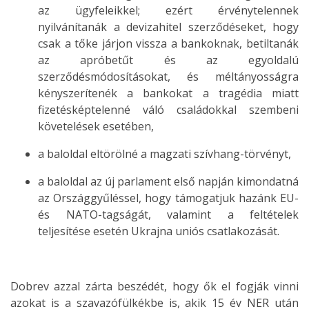
az ügyfeleikkel; ezért érvénytelennek
nyilvánítanák a devizahitel szerződéseket, hogy
csak a tőke járjon vissza a bankoknak, betiltanák
az apróbetűt és az egyoldalú
szerződésmódosításokat, és méltányosságra
kényszerítenék a bankokat a
tragédia miatt
fizetésképtelenné váló családokkal szembeni
követelések esetében,
a baloldal eltörölné a magzati szívhang-törvényt,
a baloldal
az új parlament első napján kimondatná
az Országgyűléssel, hogy támogatjuk hazánk EU-
és NATO-tagságát, valamint a feltételek
teljesítése esetén Ukrajna uniós csatlakozását.
Dobrev azzal zárta beszédét, hogy
ők el fogják vinni
azokat is a szavazófülkékbe is, akik 15 év NER után