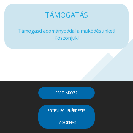
TÁMOGATÁS
Támogasd adományoddal a működésünket!
Köszönjük!
CSATLAKOZZ
EGYENLEG LEKÉRDEZÉS
TAGOKNAK