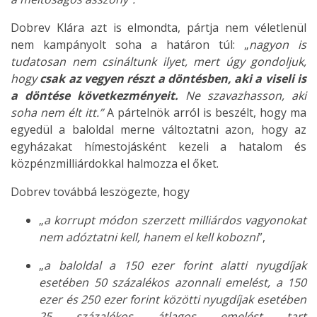
Dobrev Klára azt is elmondta, pártja nem véletlenül
nem kampányolt soha a határon túl: „
nagyon is
tudatosan nem csináltunk ilyet, mert úgy gondoljuk,
hogy
csak az vegyen részt a döntésben, aki a viseli is
a döntése következményeit.
Ne szavazhasson, aki
soha nem élt itt.”
A pártelnök arról is beszélt, hogy ma
egyedül a baloldal merne változtatni azon, hogy az
egyházakat hímestojásként kezeli a hatalom és
közpénzmilliárdokkal halmozza el őket.
Dobrev továbbá leszögezte, hogy
„
a korrupt módon szerzett milliárdos vagyonokat
nem adóztatni kell, hanem el kell kobozni
”,
„
a baloldal
a 150 ezer forint alatti nyugdíjak
esetében 50 százalékos azonnali emelést, a 150
ezer és 250 ezer forint közötti nyugdíjak esetében
25 százalékos átlagos emelést tart