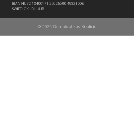
IBAN HU72 10400171 50526590 49821008
SWIFT: OKHBHUHB
© 2026 Demokratikus Koalíció