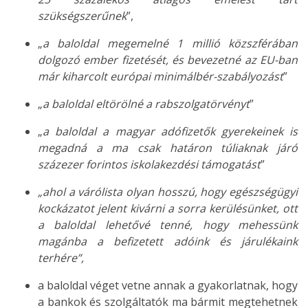
szükségszerűnek
”,
„
a baloldal megemelné 1 millió közszférában
dolgozó ember fizetését, és bevezetné az EU-ban
már kiharcolt európai minimálbér-szabályozást
”
„
a baloldal eltörölné a rabszolgatörvényt
”
„
a baloldal a magyar adófizetők gyerekeinek is
megadná a ma csak határon túliaknak járó
százezer forintos iskolakezdési támogatást
”
„ahol a várólista olyan hosszú, hogy egészségügyi
kockázatot jelent kivárni a sorra kerülésünket, ott
a baloldal lehetővé tenné, hogy mehessünk
magánba a befizetett adóink és járulékaink
terhére”,
a baloldal véget vetne annak a gyakorlatnak, hogy
a bankok és szolgáltatók ma bármit megtehetnek