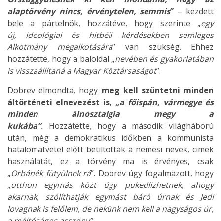
alaptörvény nincs, érvénytelen, semmis
”
– kezdett
bele a pártelnök, hozzátéve, hogy szerinte „
egy
új,
ideológiai és hitbéli kérdésekben semleges
Alkotmány megalkotására
” van szükség. Ehhez
hozzátette, hogy a baloldal „
nevében és gyakorlatában
is visszaállítaná a Magyar Köztársaságot
”.
Dobrev elmondta, hogy
m
eg kell szüntetni minden
áltörténeti elnevezést is,
„a főispán, vármegye és
minden álnosztalgia megy a
kukába”
.
Hozzátette
,
hogy a második világháború
után, még a demokratikus időkben a kommunista
hatalomátvétel előtt betiltották a nemesi nevek, címek
használatát, ez a törvény ma is érvényes, csak
„
Orbánék fütyülnek rá
”. Dobrev úgy fogalmazott, hogy
„
otthon egymás közt úgy pukedlizhetnek, ahogy
akarnak, szólíthatják egymást báró úrnak és Jedi
lovagnak is felőlem, de nekünk nem kell a nagyságos úr,
a méltóságos asszony
”.