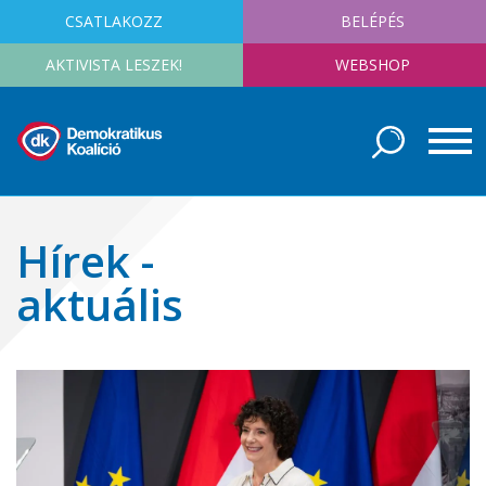
CSATLAKOZZ
BELÉPÉS
AKTIVISTA LESZEK!
WEBSHOP
Hírek -
aktuális