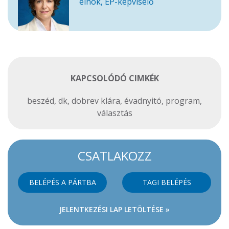
elnök, EP-képviselő
KAPCSOLÓDÓ CIMKÉK
beszéd
,
dk
,
dobrev klára
,
évadnyitó
,
program
,
választás
CSATLAKOZZ
BELÉPÉS A PÁRTBA
TAGI BELÉPÉS
JELENTKEZÉSI LAP LETÖLTÉSE »