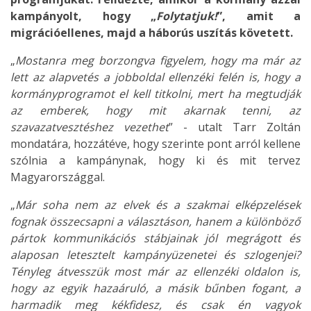
kampányolt, hogy „
Folytatjuk!
”, amit a
migrációellenes, majd a háborús uszítás követett.
„
Mostanra meg borzongva figyelem, hogy ma már az
lett az alapvetés a jobboldal ellenzéki felén is, hogy a
kormányprogramot el kell titkolni, mert ha megtudják
az emberek, hogy mit akarnak tenni, az
szavazatvesztéshez vezethet
” - utalt Tarr Zoltán
mondatára, hozzátéve, hogy szerinte pont arról kellene
szólnia a kampánynak, hogy ki és mit tervez
Magyarországgal.
„
Már soha nem az elvek és a szakmai elképzelések
fognak összecsapni a választáson, hanem a különböző
pártok kommunikációs stábjainak jól megrágott és
alaposan letesztelt kampányüzenetei és szlogenjei?
Tényleg átvesszük most már az ellenzéki oldalon is,
hogy az egyik hazaáruló, a másik bűnben fogant, a
harmadik meg kékfidesz, és csak én vagyok