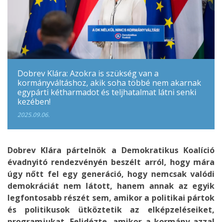
Dobrev Klára: Azokra is szükség van a
kormányváltáshoz, akik soha többé nem akarnak
egypárti kétharmadot és teljhatalmat látni senki
kezében!
2025.09.06.
Dobrev Klára pártelnök a Demokratikus Koalíció
évadnyitó rendezvényén beszélt arról, hogy mára
úgy nőtt fel egy generáció, hogy nemcsak valódi
demokráciát nem látott, hanem annak az egyik
legfontosabb részét sem, amikor a politikai pártok
és politikusok ütköztetik az elképzeléseiket,
programjukat. Felidézte, amikor a kormány azzal