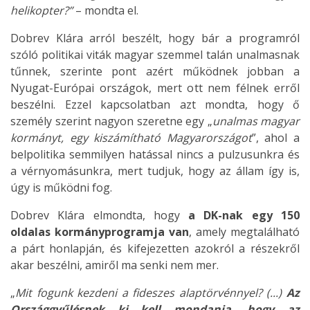
helikopter?”
– mondta el.
Dobrev Klára arról beszélt, hogy bár a programról
szóló politikai viták magyar szemmel talán unalmasnak
tűnnek, szerinte pont azért működnek jobban a
Nyugat-Európai országok, mert ott nem félnek erről
beszélni. Ezzel kapcsolatban azt mondta, hogy ő
személy szerint nagyon szeretne egy „
unalmas magyar
kormányt,
egy kiszámítható Magyarországot
”, ahol a
belpolitika semmilyen hatással nincs a pulzusunkra és
a vérnyomásunkra, mert tudjuk, hogy az állam így is,
úgy is működni fog.
Dobrev Klára elmondta, hogy
a DK-nak egy 150
oldalas kormányprogramja van
, amely megtalálható
a párt honlapján, és kifejezetten azokról a részekről
akar beszélni, amiről ma senki nem mer.
„
Mit fogunk kezdeni a fideszes alaptörvénnyel? (...)
Az
Országgyűlésnek ki kell mondania, hogy az