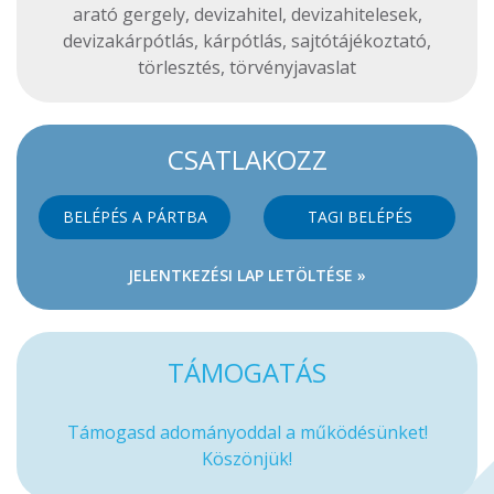
arató gergely
,
devizahitel
,
devizahitelesek
,
devizakárpótlás
,
kárpótlás
,
sajtótájékoztató
,
törlesztés
,
törvényjavaslat
CSATLAKOZZ
BELÉPÉS A PÁRTBA
TAGI BELÉPÉS
JELENTKEZÉSI LAP LETÖLTÉSE »
TÁMOGATÁS
Támogasd adományoddal a működésünket!
Köszönjük!