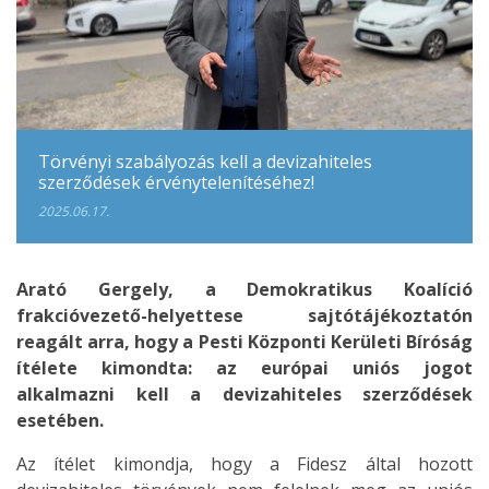
Törvényi szabályozás kell a devizahiteles
szerződések érvénytelenítéséhez!
2025.06.17.
Arató Gergely, a Demokratikus Koalíció
frakcióvezető-helyettese sajtótájékoztatón
reagált arra, hogy a Pesti Központi Kerületi Bíróság
ítélete kimondta: az európai uniós jogot
alkalmazni kell a devizahiteles szerződések
esetében.
Az ítélet kimondja, hogy a Fidesz által hozott