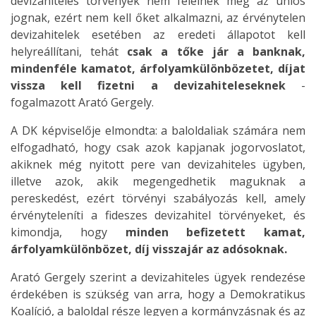
devizahiteles törvények nem felelnek meg az uniós
jognak, ezért nem kell őket alkalmazni, az érvénytelen
devizahitelek esetében az eredeti állapotot kell
helyreállítani, tehát
csak a tőke jár a banknak,
mindenféle kamatot, árfolyamkülönbözetet, díjat
vissza kell fizetni a devizahiteleseknek
-
fogalmazott Arató Gergely.
A DK képviselője elmondta: a baloldaliak számára nem
elfogadható, hogy csak azok kapjanak jogorvoslatot,
akiknek még nyitott pere van devizahiteles ügyben,
illetve azok, akik megengedhetik maguknak a
pereskedést, ezért törvényi szabályozás kell, amely
érvényteleníti a fideszes devizahitel törvényeket, és
kimondja, hogy
minden befizetett kamat,
árfolyamkülönbözet, díj visszajár az adósoknak.
Arató Gergely szerint a devizahiteles ügyek rendezése
érdekében is szükség van arra, hogy a Demokratikus
Koalíció, a baloldal része legyen a kormányzásnak és az