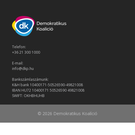
Telefon:
+36 21 300 1000
E-mail:
info@dkp.hu
Bankszámlaszámunk:
K&H bank 10400171-50526590-49821008
IBAN HU72 10400171 50526590 49821008
SWIFT: OKHBHUHB
© 2026 Demokratikus Koalíció