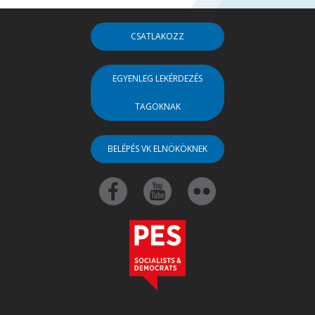
CSATLAKOZZ
EGYENLEG LEKÉRDEZÉS
TAGOKNAK
BELÉPÉS VK ELNÖKÖKNEK