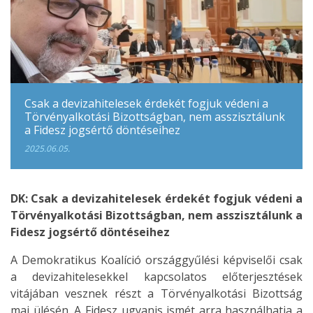
Csak a devizahitelesek érdekét fogjuk védeni a
Törvényalkotási Bizottságban, nem asszisztálunk
a Fidesz jogsértő döntéseihez
2025.06.05.
DK: Csak a devizahitelesek érdekét fogjuk védeni a
Törvényalkotási Bizottságban, nem asszisztálunk a
Fidesz jogsértő döntéseihez
A Demokratikus Koalíció országgyűlési képviselői csak
a devizahitelesekkel kapcsolatos előterjesztések
vitájában vesznek részt a Törvényalkotási Bizottság
mai ülésén. A Fidesz ugyanis ismét arra használhatja a