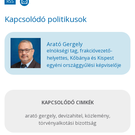
RSS
Kapcsolódó politikusok
Arató Gergely
elnökségi tag, frakcióvezető-
helyettes, Kőbánya és Kispest
egyéni országgyűlési képviselője
KAPCSOLÓDÓ CIMKÉK
arató gergely
,
devizahitel
,
közlemény
,
törvényalkotási bizottság