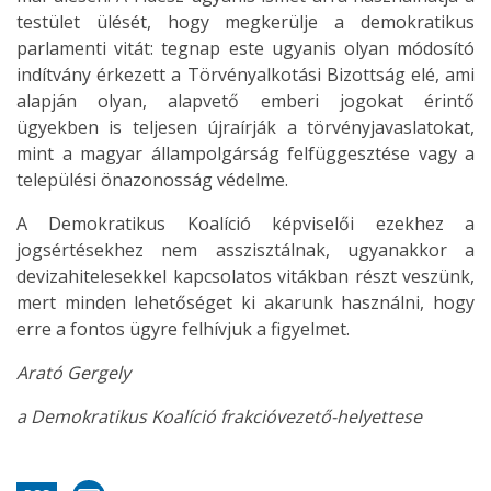
testület ülését, hogy megkerülje a demokratikus
parlamenti vitát: tegnap este ugyanis olyan módosító
indítvány érkezett a Törvényalkotási Bizottság elé, ami
alapján olyan, alapvető emberi jogokat érintő
ügyekben is teljesen újraírják a törvényjavaslatokat,
mint a magyar állampolgárság felfüggesztése vagy a
települési önazonosság védelme.
A Demokratikus Koalíció képviselői ezekhez a
jogsértésekhez nem asszisztálnak, ugyanakkor a
devizahitelesekkel kapcsolatos vitákban részt veszünk,
mert minden lehetőséget ki akarunk használni, hogy
erre a fontos ügyre felhívjuk a figyelmet.
Arató Gergely
a Demokratikus Koalíció frakcióvezető-helyettese