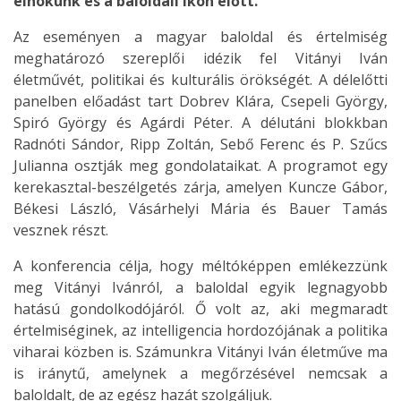
elnökünk és a baloldali ikon előtt.
Az eseményen a magyar baloldal és értelmiség
meghatározó szereplői idézik fel Vitányi Iván
életművét, politikai és kulturális örökségét. A délelőtti
panelben előadást tart Dobrev Klára, Csepeli György,
Spiró György és Agárdi Péter. A délutáni blokkban
Radnóti Sándor, Ripp Zoltán, Sebő Ferenc és P. Szűcs
Julianna osztják meg gondolataikat. A programot egy
kerekasztal-beszélgetés zárja, amelyen Kuncze Gábor,
Békesi László, Vásárhelyi Mária és Bauer Tamás
vesznek részt.
A konferencia célja, hogy méltóképpen emlékezzünk
meg Vitányi Ivánról, a baloldal egyik legnagyobb
hatású gondolkodójáról. Ő volt az, aki megmaradt
értelmiséginek, az intelligencia hordozójának a politika
viharai közben is. Számunkra Vitányi Iván életműve ma
is iránytű, amelynek a megőrzésével nemcsak a
baloldalt, de az egész hazát szolgáljuk.