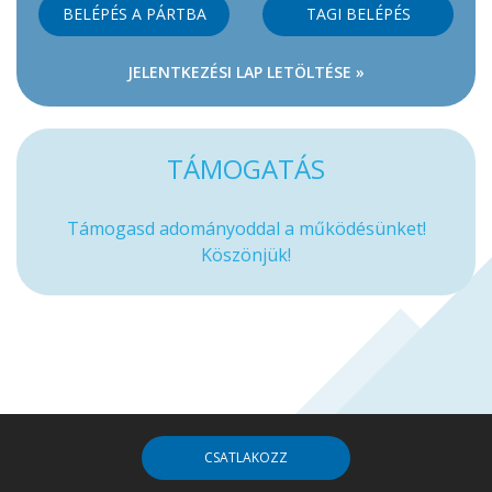
BELÉPÉS A PÁRTBA
TAGI BELÉPÉS
JELENTKEZÉSI LAP LETÖLTÉSE »
TÁMOGATÁS
Támogasd adományoddal a működésünket!
Köszönjük!
CSATLAKOZZ