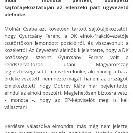
indul - mondta pénteki, budapesti
sajtótájékoztatóján az ellenzéki párt ügyvezető
alelnöke.
Molnár Csaba azt követően tartott sajtótájékoztatót,
hogy Gyurcsány Ferenc, a DK elnök-frakcióvezetője
csütörtökön lemondott pozícióiról, és visszavonult a
közélettől. Az ügyvezető alelnök kijelentette, hogy a DK
közössége szerint Gyurcsány Ferenc volt a
rendszerváltozás utáni Magyarország
legtisztességesebb miniszterelnöke, aki mindig a haza
érdeke vezetett, nem nézte magát, hanem az országot.
Emlékeztetett, hogy Dobrev Klára már bejelentette,
elindul az elnöki posztért. Meglehetősen biztosra veszi
- mondta -, hogy az EP-képviselőt meg is kell
választani.
Kérdésre válaszolva elmondta, más még nem jelezte,