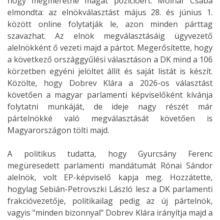
hogy megméretné magát pozícióért. Molnár Csaba
elmondta: az elnökválasztást május 28. és június 1.
között online folytatják le, azon minden párttag
szavazhat. Az elnök megválasztásáig ügyvezető
alelnökként ő vezeti majd a pártot. Megerősítette, hogy
a következő országgyűlési választáson a DK mind a 106
körzetben egyéni jelöltet állít és saját listát is készít.
Közölte, hogy Dobrev Klára a 2026-os választást
követően a magyar parlamenti képviselőként kívánja
folytatni munkáját, de ideje nagy részét már
pártelnökké való megválasztását követően is
Magyarországon tölti majd.
A politikus tudatta, hogy Gyurcsány Ferenc
megüresedett parlamenti mandátumát Rónai Sándor
alelnök, volt EP-képviselő kapja meg. Hozzátette,
hogylag Sebián-Petrovszki László lesz a DK parlamenti
frakcióvezetője, politikailag pedig az új pártelnök,
vagyis "minden bizonnyal" Dobrev Klára irányítja majd a