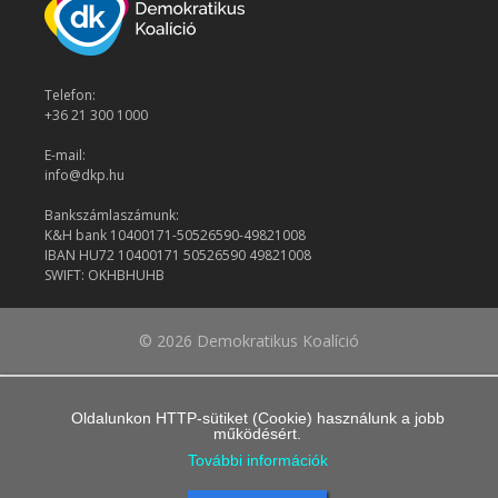
Telefon:
+36 21 300 1000
E-mail:
info@dkp.hu
Bankszámlaszámunk:
K&H bank 10400171-50526590-49821008
IBAN HU72 10400171 50526590 49821008
SWIFT: OKHBHUHB
© 2026 Demokratikus Koalíció
Oldalunkon HTTP-sütiket (Cookie) használunk a jobb
működésért.
További információk