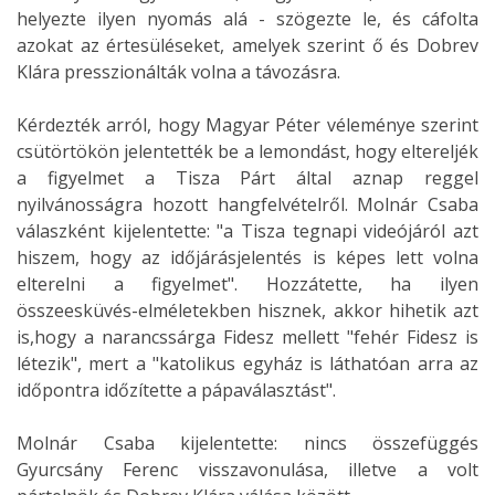
helyezte ilyen nyomás alá - szögezte le, és cáfolta
azokat az értesüléseket, amelyek szerint ő és Dobrev
Klára presszionálták volna a távozásra.
Kérdezték arról, hogy Magyar Péter véleménye szerint
csütörtökön jelentették be a lemondást, hogy eltereljék
a figyelmet a Tisza Párt által aznap reggel
nyilvánosságra hozott hangfelvételről. Molnár Csaba
válaszként kijelentette: "a Tisza tegnapi videójáról azt
hiszem, hogy az időjárásjelentés is képes lett volna
elterelni a figyelmet". Hozzátette, ha ilyen
összeesküvés-elméletekben hisznek, akkor hihetik azt
is,hogy a narancssárga Fidesz mellett "fehér Fidesz is
létezik", mert a "katolikus egyház is láthatóan arra az
időpontra időzítette a pápaválasztást".
Molnár Csaba kijelentette: nincs összefüggés
Gyurcsány Ferenc visszavonulása, illetve a volt