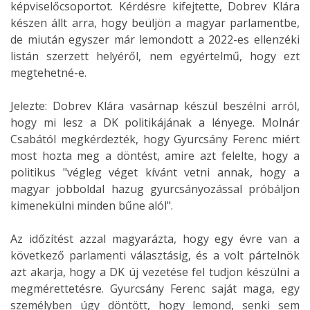
képviselőcsoportot. Kérdésre kifejtette, Dobrev Klára
készen állt arra, hogy beüljön a magyar parlamentbe,
de miután egyszer már lemondott a 2022-es ellenzéki
listán szerzett helyéről, nem egyértelmű, hogy ezt
megtehetné-e.
Jelezte: Dobrev Klára vasárnap készül beszélni arról,
hogy mi lesz a DK politikájának a lényege. Molnár
Csabától megkérdezték, hogy Gyurcsány Ferenc miért
most hozta meg a döntést, amire azt felelte, hogy a
politikus "végleg véget kívánt vetni annak, hogy a
magyar jobboldal hazug gyurcsányozással próbáljon
kimenekülni minden bűne alól".
Az időzítést azzal magyarázta, hogy egy évre van a
következő parlamenti választásig, és a volt pártelnök
azt akarja, hogy a DK új vezetése fel tudjon készülni a
megmérettetésre. Gyurcsány Ferenc saját maga, egy
személyben úgy döntött, hogy lemond, senki sem