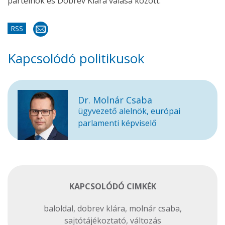
pártelnök és Dobrev Klára válása között.
RSS
Kapcsolódó politikusok
Dr. Molnár Csaba
ügyvezető alelnök, európai
parlamenti képviselő
KAPCSOLÓDÓ CIMKÉK
baloldal
,
dobrev klára
,
molnár csaba
,
sajtótájékoztató
,
változás