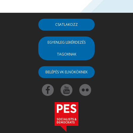
CSATLAKOZZ
EGYENLEG LEKÉRDEZÉS
TAGOKNAK
BELÉPÉS VK ELNÖKÖKNEK