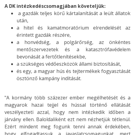
A DK intézkedéscsomagjában követeljük:
a gazdák teljes körű kártalanítását a leült állatok
után,
a hitel és kamatmoratórium elrendelését az
érintett gazdák részére,
a honvédség, a polgárőrség, az önkéntes
mentőszervezetek és a katasztrófavédelem
bevonását a fertőtlenítésekbe,
a szükséges védőeszközök állami biztosítását,
és egy, a magyar hús és tejtermékek fogyasztását
ösztönző kampány indítását.
"A kormány több százezer ember megélhetését és a
magyarok hazai tejjel és hússal történő ellátását
veszélyezteti azzal, hogy nem intézkedik időben a
járvány ellen. Baloldaliként ezt nem nézhetjük tétlenül.
Ezért mindent meg fogunk tenni annak érdekében,
hogy elfogadtassuk a javaslatcsomagunkat, mert