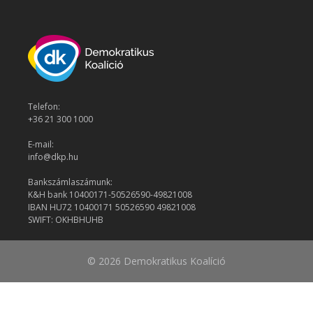
Telefon:
+36 21 300 1000
E-mail:
info@dkp.hu
Bankszámlaszámunk:
K&H bank 10400171-50526590-49821008
IBAN HU72 10400171 50526590 49821008
SWIFT: OKHBHUHB
© 2026 Demokratikus Koalíció