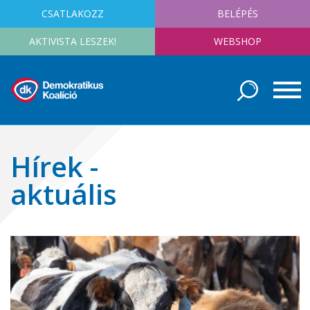
CSATLAKOZZ
BELÉPÉS
AKTIVISTA LESZEK!
WEBSHOP
Hírek -
aktuális