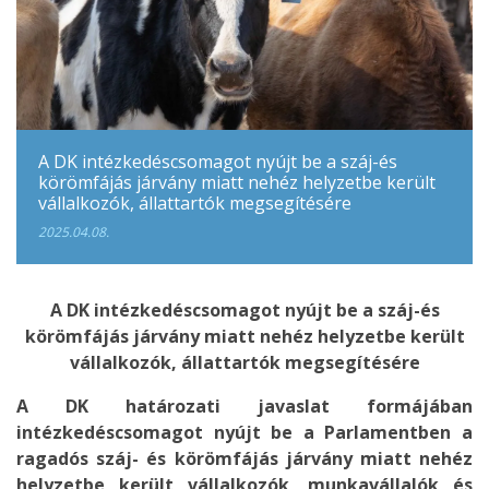
A DK intézkedéscsomagot nyújt be a száj-és
körömfájás járvány miatt nehéz helyzetbe került
vállalkozók, állattartók megsegítésére
2025.04.08.
A DK intézkedéscsomagot nyújt be a száj-és
körömfájás járvány miatt nehéz helyzetbe került
vállalkozók, állattartók megsegítésére
A DK határozati javaslat formájában
intézkedéscsomagot nyújt be a Parlamentben a
ragadós száj- és körömfájás járvány miatt nehéz
helyzetbe került vállalkozók, munkavállalók és