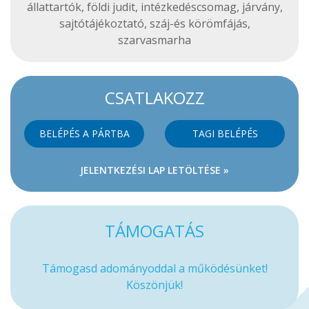
állattartók
,
földi judit
,
intézkedéscsomag
,
járvány
,
sajtótájékoztató
,
száj-és körömfájás
,
szarvasmarha
CSATLAKOZZ
BELÉPÉS A PÁRTBA
TAGI BELÉPÉS
JELENTKEZÉSI LAP LETÖLTÉSE »
TÁMOGATÁS
Támogasd adományoddal a működésünket!
Köszönjük!