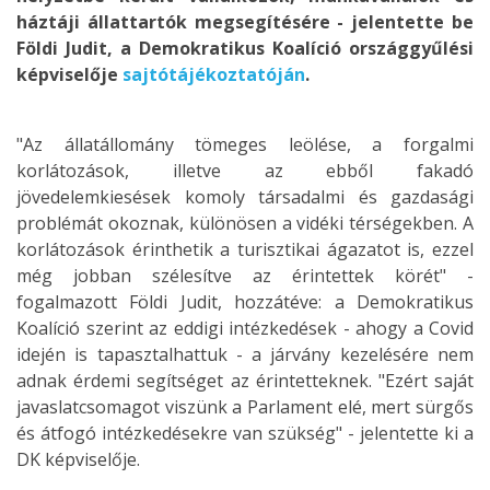
háztáji állattartók megsegítésére - jelentette be
Földi Judit, a Demokratikus Koalíció országgyűlési
képviselője
sajtótájékoztatóján
.
"Az állatállomány tömeges leölése, a forgalmi
korlátozások, illetve az ebből fakadó
jövedelemkiesések komoly társadalmi és gazdasági
problémát okoznak, különösen a vidéki térségekben. A
korlátozások érinthetik a turisztikai ágazatot is, ezzel
még jobban szélesítve az érintettek körét" -
fogalmazott Földi Judit, hozzátéve: a Demokratikus
Koalíció szerint az eddigi intézkedések - ahogy a Covid
idején is tapasztalhattuk - a járvány kezelésére nem
adnak érdemi segítséget az érintetteknek. "Ezért saját
javaslatcsomagot viszünk a Parlament elé, mert sürgős
és átfogó intézkedésekre van szükség" - jelentette ki a
DK képviselője.